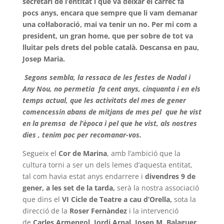
secretari de l’entitat i que va deixar el càrrec fa
pocs anys, encara que sempre que li vam demanar
una col·laboració, mai va tenir un no. Per mi com a
president, un gran home, que per sobre de tot va
lluitar pels drets del poble català. Descansa en pau,
Josep Maria.
Segons sembla, la ressaca de les festes de Nadal i
Any Nou, no permetia fa cent anys, cinquanta i en els
temps actual, que les activitats del mes de gener
comencessin abans de mitjans de mes pel que he vist
en la premsa de l’època i pel que he vist, als nostres
dies , tenim poc per recomanar-vos.
Segueix el
Cor de Marina
, amb l’ambició que la
cultura torni a ser un dels lemes d’aquesta entitat,
tal com havia estat anys endarrere i
divendres 9 de
gener, a les set de la tarda,
serà la nostra associació
que dins el
VI Cicle de Teatre a cau d’Orella,
sota la
direcció de la
Roser Fernàndez
i la intervenció
de
Carles Armengol, Jordi Arnal, Josep M. Balaguer,