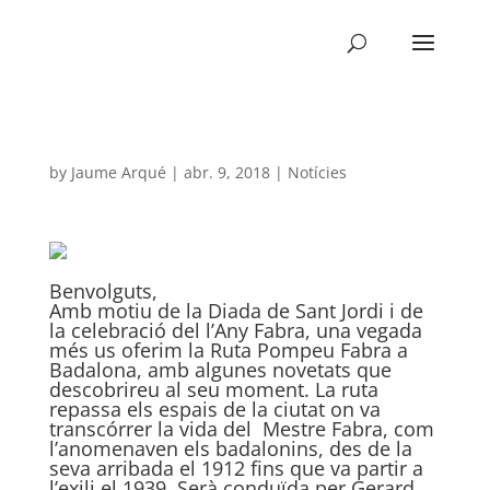
by
Jaume Arqué
|
abr. 9, 2018
|
Notícies
Benvolguts,
Amb motiu de la Diada de Sant Jordi i de
la celebració del l’Any Fabra, una vegada
més us oferim la Ruta Pompeu Fabra a
Badalona, amb algunes novetats que
descobrireu al seu moment. La ruta
repassa els espais de la ciutat on va
transcórrer la vida del Mestre Fabra, com
l’anomenaven els badalonins, des de la
seva arribada el 1912 fins que va partir a
l’exili el 1939. Serà conduïda per Gerard