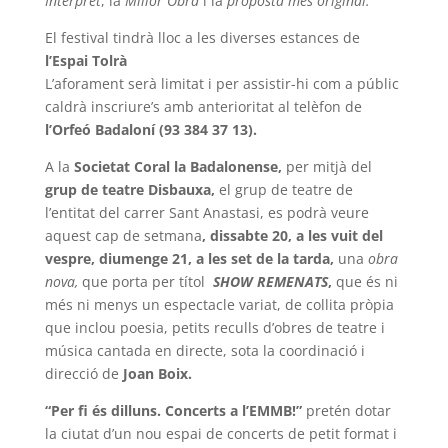
Intèrpret
, la
Millor Obra
i la
proposta més original.
El festival tindrà lloc a les diverses estances de
l’Espai Tolrà
L’aforament serà limitat i per assistir-hi com a públic
caldrà inscriure’s amb anterioritat al telèfon de
l’Orfeó Badaloní (93 384 37 13).
A la
Societat Coral la Badalonense,
per mitjà del
grup de teatre Disbauxa,
el grup de teatre de
l’entitat del carrer Sant Anastasi, es podrà veure
aquest cap de setmana
, dissabte 20, a les vuit del
vespre, diumenge 21, a les set de la tarda,
una
obra
nova,
que porta per títol
SHOW REMENATS
,
que és ni
més ni menys un espectacle variat, de collita pròpia
que inclou poesia, petits reculls d’obres de teatre i
música cantada en directe, sota la coordinació i
direcció de
Joan Boix.
“Per fi és dilluns. Concerts a l’EMMB!”
pretén dotar
la ciutat d’un nou espai de concerts de petit format i