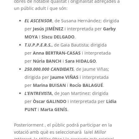
obres de notable qualitat i originalitat adreçades a
un públic adult i que són:
EL ASCENSOR
, de Susana Hernández; dirigida
per
Jesús JIMÉNEZ
i interpretada per
Garby
MOYA
i
Siscu DELGADO
.
T.U.P.P.E.R.S.
,
de Gaia Bautista; dirigida
per
Anna BERTRAN-CASAS
i interpretada
per
Núria BANCH
i
Sara HIDALGO
.
250.000.000 CANDIDATS
, de Jaume Viñas;
dirigida per
Jaume VIÑAS
i interpretada
per
Marina BUISAN
i
Rocío BALAGUÉ
.
L’ENTREVISTA
,
de Joan Martinez; dirigida
per
Òscar GALINDO
i interpretada per
Lídia
PUNT
i
Marta GENÍS
.
Posteriorment , el públic podrà participar en la
votació amb què es seleccionarà la/el
Millor