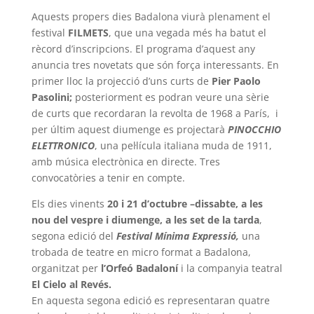
Aquests propers dies Badalona viurà plenament el
festival
FILMETS
, que una vegada més ha batut el
rècord d’inscripcions. El programa d’aquest any
anuncia tres novetats que són força interessants. En
primer lloc la projecció d’uns curts de
Pier Paolo
Pasolini;
posteriorment es podran veure una sèrie
de curts que recordaran la revolta de 1968 a París, i
per últim aquest diumenge es projectarà
PINOCCHIO
ELETTRONICO
, una pel·lícula italiana muda de 1911,
amb música electrònica en directe. Tres
convocatòries a tenir en compte.
Els dies vinents
20 i 21 d’octubre –dissabte, a les
nou del vespre i diumenge, a les set de la tarda
,
segona edició del
Festival Mínima
Expressió,
una
trobada de teatre en micro format a Badalona,
organitzat per
l’Orfeó Badaloní
i la companyia teatral
El Cielo al Revés.
En aquesta segona edició es representaran quatre