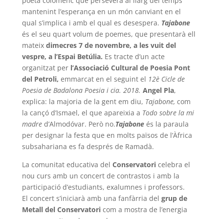
poeta colomenc que persevera al llarg del temps
mantenint l’esperança en un món canviant en el
qual s’implica i amb el qual es desespera.
Tajabone
és el seu quart volum de poemes, que presentarà ell
mateix
dimecres 7 de novembre, a les vuit del
vespre, a l’Espai
Betúlia.
Es tracte d’un acte
organitzat per
l’Associació Cultural de Poesia Pont
del
Petroli,
emmarcat en el seguint el
12è Cicle de
Poesia de Badalona Poesia i cia. 2018.
Angel Pla
,
explica: la majoria de la gent em diu,
Tajabone,
com
la cançó d’Ismael, el que apareixia a
Todo sobre la mi
madre
d’Almodóvar. Però no.
Tajabone
és la paraula
per designar la festa que en molts països de l’Àfrica
subsahariana es fa després de Ramadà.
La comunitat educativa del
Conservatori
celebra el
nou curs amb un concert de contrastos i amb la
participació d’estudiants, exalumnes i professors.
El concert s’iniciarà amb una fanfàrria del
grup de
Metall del
Conservatori
com a mostra de l’energia