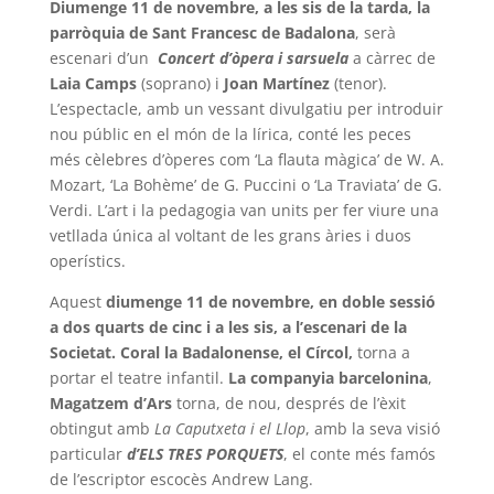
Diumenge 11 de novembre, a les sis de la tarda, la
parròquia de
Sant Francesc de Badalona
, serà
escenari d’un
Concert d’òpera i
sarsuela
a càrrec de
Laia Camps
(soprano) i
Joan Martínez
(tenor).
L’espectacle, amb un vessant divulgatiu per introduir
nou públic en el món de la lírica, conté les peces
més cèlebres d’òperes com ‘La flauta màgica’ de W. A.
Mozart, ‘La Bohème’ de G. Puccini o ‘La Traviata’ de G.
Verdi. L’art i la pedagogia van units per fer viure una
vetllada única al voltant de les grans àries i duos
operístics.
Aquest
diumenge 11 de novembre,
en doble sessió
a dos quarts
de cinc i a les sis, a l’escenari de la
Societat. Coral la Badalonense, el Círcol,
torna a
portar el teatre infantil.
La companyia barcelonina
,
Magatzem d’Ars
torna, de nou, després de l’èxit
obtingut amb
La Caputxeta i el Llop
, amb la seva visió
particular
d’ELS TRES PORQUETS
, el conte més famós
de l’escriptor escocès Andrew Lang.