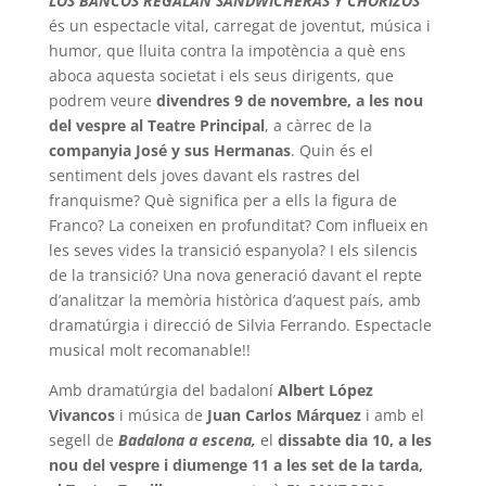
LOS BANCOS REGALAN SANDWICHERAS Y CHORIZOS
és un espectacle vital, carregat de joventut, música i
humor, que lluita contra la impotència a què ens
aboca aquesta societat i els seus dirigents, que
podrem veure
divendres 9 de novembre, a les nou
del vespre al Teatre Principal
, a càrrec de la
companyia José y
sus Hermanas
. Quin és el
sentiment dels joves davant els rastres del
franquisme? Què significa per a ells la figura de
Franco? La coneixen en profunditat? Com influeix en
les seves vides la transició espanyola? I els silencis
de la transició? Una nova generació davant el repte
d’analitzar la memòria històrica d’aquest país, amb
dramatúrgia i direcció de Silvia Ferrando. Espectacle
musical molt recomanable!!
Amb dramatúrgia del badaloní
Albert López
Vivancos
i música de
Juan Carlos Márquez
i amb el
segell de
Badalona a escena,
el
dissabte dia 10, a les
nou del vespre i diumenge 11 a les set de la tarda,