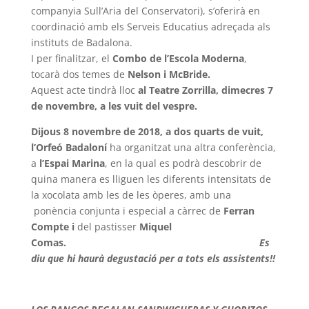
companyia Sull’Aria del Conservatori), s’oferirà en
coordinació amb els Serveis Educatius adreçada als
instituts de Badalona.
I per finalitzar, el
Combo de l’Escola Moderna
,
tocarà dos temes de
Nelson i McBride.
Aquest acte tindrà lloc
al Teatre Zorrilla, dimecres 7
de novembre, a les vuit del vespre.
Dijous 8 novembre de 2018, a dos quarts de vuit,
l’Orfeó
Badaloní
ha organitzat una altra conferència,
a
l’Espai Marina
, en la qual es podrà descobrir de
quina manera es lliguen les diferents intensitats de
la xocolata amb les de les òperes, amb una
ponència conjunta i especial a càrrec de
Ferran
Compte i
del pastisser
Miquel
Comas.
Es
diu que hi haurà degustació per a tots els assistents!!