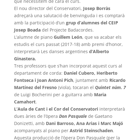
que necessitem de cara el curs.
El nou director del Conservatori,
Josep Borràs
adreçarà una salutació de benvinguda i es comptarà
amb la participació d’un
grup d’alumnes del CEIP
Josep Boada
del Projecte Badacordes.
L’alumne de piano
Guillem León
, que va acabar els
estudis el curs passat (2017-18) amb premi d’honor,
interpretarà Les danses argentines
d’Alberto
Ginastera.
Tres professors que s’han incorporat aquest curs al
departament de corda:
Daniel Cubero, Heriberto
Fontseca i Joan
Antoni Pich
, juntament amb
Ricardo
Martínez del Fresno
(viola), tocaran el
Quintet núm. 7
de Luigi Bocherini per a guitarra amb
Maria
Camahort
.
L’Aula de Cant i el Cor del Conservatori
interpretarà
dues àries de l’òpera
Don Pasquale
de Gaetano
Donizetti, amb
Dani Barroso, Ana Arias i Marc Majó
acompanyats al piano per
Astrid Steinschaden
.
Aquesta producció de l’òpera Don Pasquale (per la