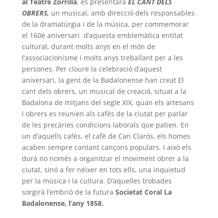
al Teatre Zorrilla
, es presentarà
EL CANT DELS
OBRERS,
un musical, amb direcció dels responsables
de la dramatúrgia i de la música, per commemorar
el 160è aniversari d’aquesta emblemàtica entitat
cultural, durant molts anys en el món de
l’associacionisme i molts anys treballant per a les
persones. Per cloure la celebració d’aquest
aniversari, la gent de la Badalonense han creat El
cant dels obrers, un musical de creació, situat a la
Badalona de mitjans del segle XIX, quan els artesans
i obrers es reunien als cafès de la ciutat per parlar
de les precàries condicions laborals que patien. En
un d’aquells cafès, el cafè de Can Clarós, els homes
acaben sempre cantant cançons populars. I això els
durà no només a organitzar el moviment obrer a la
ciutat, sinó a fer néixer en tots ells, una inquietud
per la música i la cultura. D’aquelles trobades
sorgirà l’embrió de la futura
Societat Coral La
Badalonense, l’any 1858.