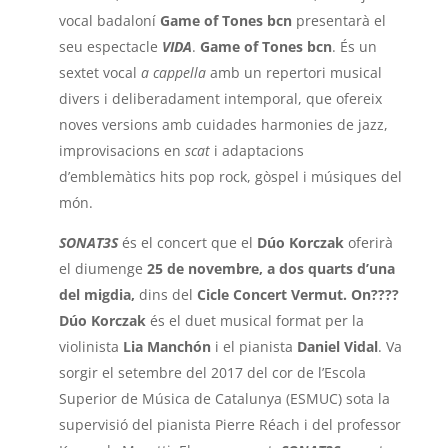
vocal badaloní
Game of Tones bcn
presentarà el
seu espectacle
VIDA
.
Game of Tones bcn
. És un
sextet vocal
a cappella
amb un repertori musical
divers i deliberadament intemporal, que ofereix
noves versions amb cuidades harmonies de jazz,
improvisacions en
scat
i adaptacions
d’emblemàtics hits pop rock, gòspel i músiques del
món.
SONAT3S
és el concert que el
Dúo Korczak
oferirà
el diumenge
25 de novembre, a dos quarts d’una
del migdia,
dins del
Cicle Concert Vermut. On????
Dúo Korczak
és el duet musical format per la
violinista
Lia Manchón
i el pianista
Daniel Vidal
. Va
sorgir el setembre del 2017 del cor de l’Escola
Superior de Música de Catalunya (ESMUC) sota la
supervisió del pianista Pierre Réach i del professor