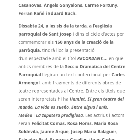
Casanovas, Àngels Gonyalons, Carme Fortuny,
Ferran Rañé i Eduard Buch.
Dissabte 24, a les sis de la tarda, a l’església
parroquial de Sant
Josep
i dins el cicle d’actes per
commemorar els
150 anys de la creació de la
parròquia,
tindrà lloc la presentació
d’un
espectacle amb el títol
RECORDANT…
, en què
antics membres de la
Secció Dramàtica del Centre
Parroquial
llegiran un text confeccionat per
Carles
Armengol
, amb fragments de diferents obres de
teatre representades al Centre. Entre els títols que
seran interpretats hi ha
Hamlet, El gran teatro del
mundo, La vida es sueño, Entre aigua i anís,
Medea
i
La zapatera prodigiosa
. Les actrius i actors
seran
Felicitat Comas, Rosa Homs, Maria Rosa
Soldevila, Jaume Arqué, Josep Maria Balaguer,
Salvador Prat, Francesc Casellas i Joan Carles