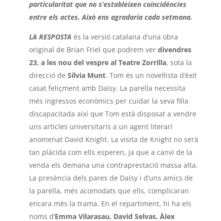
particularitat que no s’estableixen coincidències
entre els actes. Això ens agradaria cada setmana.
LA RESPOSTA
és la versió catalana d’una obra
original de Brian Friel que podrem ver
divendres
23, a les nou del vespre al Teatre
Zorrilla
, sota la
direcció de
Sílvia Munt
. Tom és un novel·lista d’èxit
casat feliçment amb Daisy. La parella necessita
més ingressos econòmics per cuidar la seva filla
discapacitada així que Tom està disposat a vendre
uns articles universitaris a un agent literari
anomenat David Knight. La visita de Knight no serà
tan plàcida com ells esperen, ja que a canvi de la
venda els demana una contraprestació massa alta.
La presència dels pares de Daisy i d’uns amics de
la parella, més acomodats que ells, complicaran
encara més la trama. En el repartiment, hi ha els
noms d’
Emma Vilarasau, David Selvas, Àlex