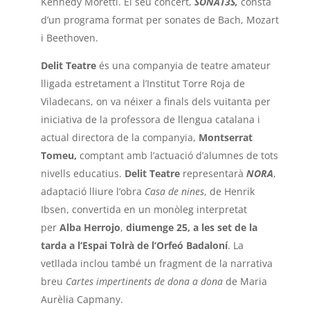
Kennedy Moretti. El seu concert,
SONAT3S,
consta
d’un programa format per sonates de Bach, Mozart
i Beethoven.
Delit Teatre
és una companyia de teatre amateur
lligada estretament a l’Institut Torre Roja de
Viladecans, on va néixer a finals dels vuitanta per
iniciativa de la professora de llengua catalana i
actual directora de la companyia,
Montserrat
Tomeu,
comptant amb l’actuació d’alumnes de tots
nivells educatius.
Delit Teatre
representarà
NORA
,
adaptació lliure l’obra
Casa de nines
, de Henrik
Ibsen, convertida en un monòleg interpretat
per
Alba Herrojo
,
diumenge 25, a les set de la
tarda a
l‘Espai Tolrà de l‘Orfeó Badaloní
. La
vetllada inclou també un fragment de la narrativa
breu
Cartes impertinents
de dona a dona
de Maria
Aurèlia Capmany.