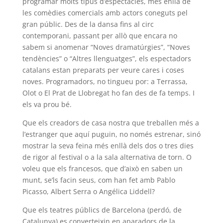
programar molts tipus d’espectacles, més enllà de
les comèdies comercials amb actors coneguts pel
gran públic. Des de la dansa fins al circ
contemporani, passant per allò que encara no
sabem si anomenar “Noves dramatúrgies”, “Noves
tendències” o “Altres llenguatges”, els espectadors
catalans estan preparats per veure cares i coses
noves. Programadors, no tingueu por: a Terrassa,
Olot o El Prat de Llobregat ho fan des de fa temps. I
els va prou bé.
Que els creadors de casa nostra que treballen més a
l’estranger que aquí puguin, no només estrenar, sinó
mostrar la seva feina més enllà dels dos o tres dies
de rigor al festival o a la sala alternativa de torn. O
voleu que els francesos, que d’això en saben un
munt, se’ls facin seus, com han fet amb Pablo
Picasso, Albert Serra o Angélica Liddell?
Que els teatres públics de Barcelona (perdó, de
Catalunya) es converteixin en aparadors de la