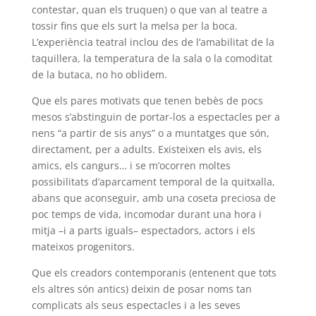
contestar, quan els truquen) o que van al teatre a
tossir fins que els surt la melsa per la boca.
L’experiència teatral inclou des de l’amabilitat de la
taquillera, la temperatura de la sala o la comoditat
de la butaca, no ho oblidem.
Que els pares motivats que tenen bebès de pocs
mesos s’abstinguin de portar-los a espectacles per a
nens “a partir de sis anys” o a muntatges que són,
directament, per a adults. Existeixen els avis, els
amics, els cangurs… i se m’ocorren moltes
possibilitats d’aparcament temporal de la quitxalla,
abans que aconseguir, amb una coseta preciosa de
poc temps de vida, incomodar durant una hora i
mitja –i a parts iguals– espectadors, actors i els
mateixos progenitors.
Que els creadors contemporanis (entenent que tots
els altres són antics) deixin de posar noms tan
complicats als seus espectacles i a les seves