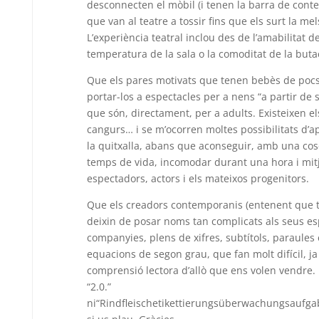
desconnecten el mòbil (i tenen la barra de conte
que van al teatre a tossir fins que els surt la mel
L’experiència teatral inclou des de l’amabilitat de
temperatura de la sala o la comoditat de la buta
Que els pares motivats que tenen bebès de pocs
portar-los a espectacles per a nens “a partir de 
que són, directament, per a adults. Existeixen els
cangurs… i se m’ocorren moltes possibilitats d
la quitxalla, abans que aconseguir, amb una cos
temps de vida, incomodar durant una hora i mitja
espectadors, actors i els mateixos progenitors.
Que els creadors contemporanis (entenent que tot
deixin de posar noms tan complicats als seus esp
companyies, plens de xifres, subtítols, paraules 
equacions de segon grau, que fan molt difícil, ja 
comprensió lectora d’allò que ens volen vendre. É
“2.0.”
ni“Rindfleischetikettierungsüberwachungsaufg