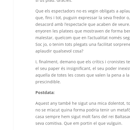
si us plau. Gràcies.
Que els espectadors no es vegin obligats a apla
que, fins i tot, puguin expressar la seva fredor o, 
desacord amb l’espectacle que acaben de veure. 
enyoren les platees que mostraven de forma ben 
malestar, quelcom que en l’actualitat només segu
Soc jo, o tenim tots plegats una facilitat sorpren
aplaudir qualsevol cosa?
I, finalment, demano que els crítics i cronistes
el seu paper és insignificant, el seu poder inexis
aquella de totes les coses que valen la pena a la v
prescindible.
Postdata:
Aquest any també he sigut una mica dolentot, tot
no se m’acut quina forma podria tenir un metafòr
casa sempre hem sigut molt fans del rei Baltasar (
seva comitiva. Que em portin el que vulguin.