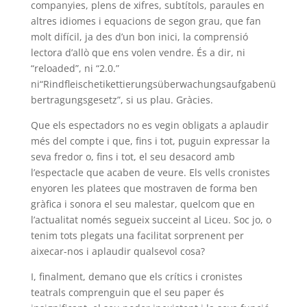
companyies, plens de xifres, subtítols, paraules en
altres idiomes i equacions de segon grau, que fan
molt difícil, ja des d’un bon inici, la comprensió
lectora d’allò que ens volen vendre. És a dir, ni
“reloaded”, ni “2.0.”
ni“Rindfleischetikettierungsüberwachungsaufgabenü
bertragungsgesetz”, si us plau. Gràcies.
Que els espectadors no es vegin obligats a aplaudir
més del compte i que, fins i tot, puguin expressar la
seva fredor o, fins i tot, el seu desacord amb
l’espectacle que acaben de veure. Els vells cronistes
enyoren les platees que mostraven de forma ben
gràfica i sonora el seu malestar, quelcom que en
l’actualitat només segueix succeint al Liceu. Soc jo, o
tenim tots plegats una facilitat sorprenent per
aixecar-nos i aplaudir qualsevol cosa?
I, finalment, demano que els crítics i cronistes
teatrals comprenguin que el seu paper és