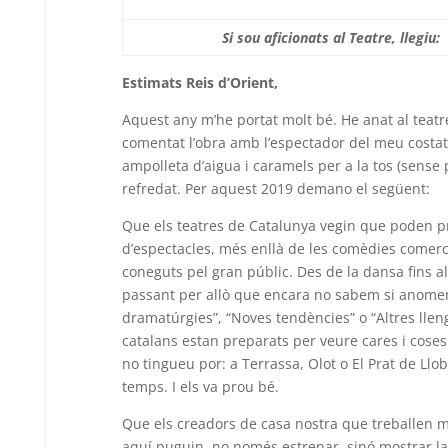
Si sou aficionats al Teatre, llegiu:
Estimats Reis d’Orient,
Aquest any m’he portat molt bé. He anat al teat
comentat l’obra amb l’espectador del meu costat
ampolleta d’aigua i caramels per a la tos (sense
refredat. Per aquest 2019 demano el següent:
Que els teatres de Catalunya vegin que poden p
d’espectacles, més enllà de les comèdies comerc
coneguts pel gran públic. Des de la dansa fins a
passant per allò que encara no sabem si anome
dramatúrgies”, “Noves tendències” o “Altres llen
catalans estan preparats per veure cares i cose
no tingueu por: a Terrassa, Olot o El Prat de Llo
temps. I els va prou bé.
Que els creadors de casa nostra que treballen m
aquí puguin, no només estrenar, sinó mostrar la