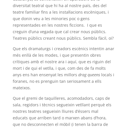
diversitat teatral que hi ha al nostre país, des del
teatre familiar fins a les instal·lacions escèniques, i
que donin veu a les minories poc o gens
representades en les nostres ficcions. I que es
creguin d’una vegada que cal crear nous públics.
Teatres públics creant nous públics. Sembla fàcil, oi?
Que els dramaturgs i creadors escènics intentin anar
més enllà de les modes, i que presentin obres
crítiques amb el nostre ara i aquí, que es riguin del
mort i de qui el vetlla, i que, com des de fa molts
anys ens han ensenyat les millors
drag queens
locals i
foranes, no es prenguin tan seriosament a ells
mateixos.
Que el gremi de taquilleres, acomodadors, caps de
sala, regidors i tècnics segueixin vetllant perquè els
nostres teatres segueixin lliures d’éssers mal
educats que arriben tard o marxen abans d’hora,
que no desconnecten el mòbil (i tenen la barra de