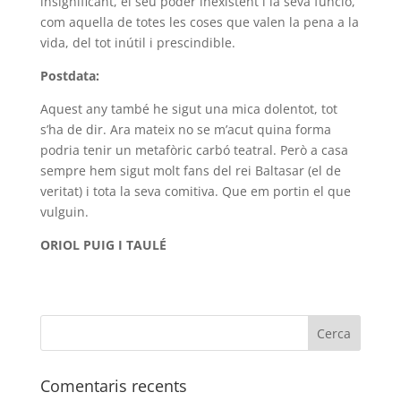
insignificant, el seu poder inexistent i la seva funció,
com aquella de totes les coses que valen la pena a la
vida, del tot inútil i prescindible.
Postdata:
Aquest any també he sigut una mica dolentot, tot
s’ha de dir. Ara mateix no se m’acut quina forma
podria tenir un metafòric carbó teatral. Però a casa
sempre hem sigut molt fans del rei Baltasar (el de
veritat) i tota la seva comitiva. Que em portin el que
vulguin.
ORIOL PUIG I TAULÉ
Comentaris recents