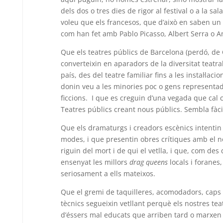
dels dos o tres dies de rigor al festival o a la sal
voleu que els francesos, que d’això en saben un 
com han fet amb Pablo Picasso, Albert Serra o An
Que els teatres públics de Barcelona (perdó, de 
converteixin en aparadors de la diversitat teatra
país, des del teatre familiar fins a les instal·lac
donin veu a les minories poc o gens representad
ficcions. I que es creguin d’una vegada que cal 
Teatres públics creant nous públics. Sembla fàcil
Que els dramaturgs i creadors escènics intentin
modes, i que presentin obres crítiques amb el no
riguin del mort i de qui el vetlla, i que, com de
ensenyat les millors
drag queens
locals i foranes
seriosament a ells mateixos.
Que el gremi de taquilleres, acomodadors, caps d
tècnics segueixin vetllant perquè els nostres tea
d’éssers mal educats que arriben tard o marxen