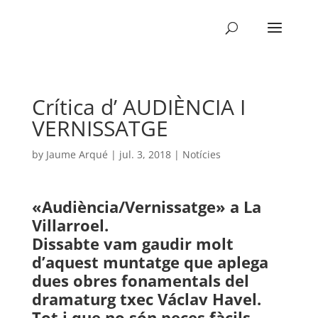
Crítica d’ AUDIÈNCIA I
VERNISSATGE
by
Jaume Arqué
|
jul. 3, 2018
|
Notícies
«Audiència/Vernissatge» a La
Villarroel.
Dissabte vam gaudir molt
d’aquest muntatge que aplega
dues obres fonamentals del
dramaturg txec Václav Havel.
Tot i que no són peces fàcils