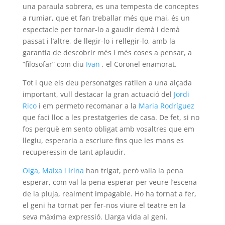
una paraula sobrera, es una tempesta de conceptes
a rumiar, que et fan treballar més que mai, és un
espectacle per tornar-lo a gaudir demà i demà
passat i l’altre, de llegir-lo i rellegir-lo, amb la
garantia de descobrir més i més coses a pensar, a
“filosofar” com diu
Ivan
, el Coronel enamorat.
Tot i que els deu personatges ratllen a una alçada
important, vull destacar la gran actuació del
Jordi
Rico
i em permeto recomanar a la
Maria Rodríguez
que faci lloc a les prestatgeries de casa. De fet, si no
fos perquè em sento obligat amb vosaltres que em
llegiu, esperaria a escriure fins que les mans es
recuperessin de tant aplaudir.
Olga, Maixa i Irina
han trigat, però valia la pena
esperar, com val la pena esperar per veure l’escena
de la pluja, realment impagable. Ho ha tornat a fer,
el geni ha tornat per fer-nos viure el teatre en la
seva màxima expressió. Llarga vida al geni.