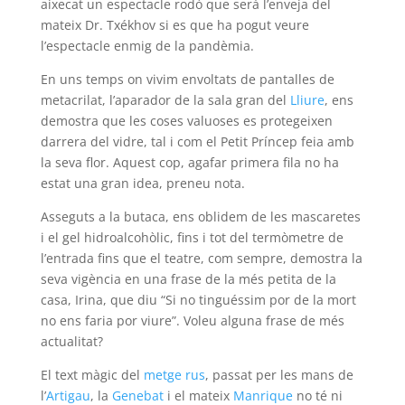
aixecat un espectacle rodó que serà l’enveja del
mateix Dr. Txékhov si es que ha pogut veure
l’espectacle enmig de la pandèmia.
En uns temps on vivim envoltats de pantalles de
metacrilat, l’aparador de la sala gran del
Lliure
, ens
demostra que les coses valuoses es protegeixen
darrera del vidre, tal i com el Petit Príncep feia amb
la seva flor. Aquest cop, agafar primera fila no ha
estat una gran idea, preneu nota.
Asseguts a la butaca, ens oblidem de les mascaretes
i el gel hidroalcohòlic, fins i tot del termòmetre de
l’entrada fins que el teatre, com sempre, demostra la
seva vigència en una frase de la més petita de la
casa, Irina, que diu “Si no tinguéssim por de la mort
no ens faria por viure”. Voleu alguna frase de més
actualitat?
El text màgic del
metge rus
, passat per les mans de
l’
Artigau
, la
Genebat
i el mateix
Manrique
no té ni