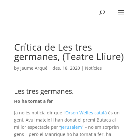
Crítica de Les tres
germanes, (Teatre Lliure)
by
Jaume Arqué
|
des. 18, 2020
|
Notícies
Les tres germanes.
Ho ha tornat a fer
Ja no és notícia dir que l’
Orson Welles català
és un
geni. Avui mateix li han donat el premi Butaca al
millor espectacle per “
Jerusalem
” – no em sorprèn
gens – però el Manrique ho ha tornat a fer, ha