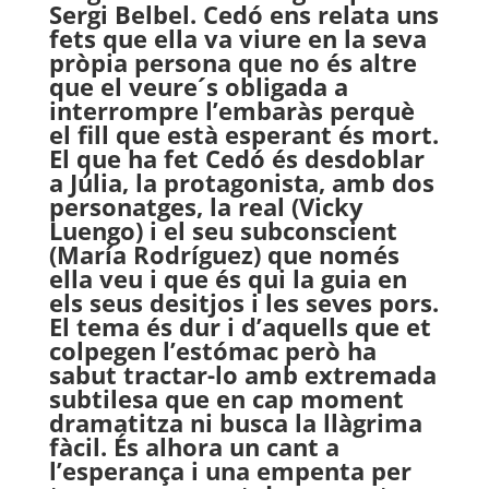
Sergi Belbel. Cedó ens relata uns
fets que ella va viure en la seva
pròpia persona que no és altre
que el veure´s obligada a
interrompre l’embaràs perquè
el fill que està esperant és mort.
El que ha fet Cedó és desdoblar
a Júlia, la protagonista, amb dos
personatges, la real (Vicky
Luengo) i el seu subconscient
(María Rod
ríguez) que només
ella veu i que és qui la guia en
els seus desitjos i les seves pors.
El tema és dur i d’aquells que et
colpegen l’estómac però ha
sabut tractar-lo amb extremada
subtilesa que en cap moment
dramatitza ni busca la llàgrima
fàcil. És alhora un cant a
l’esperança i una empenta per