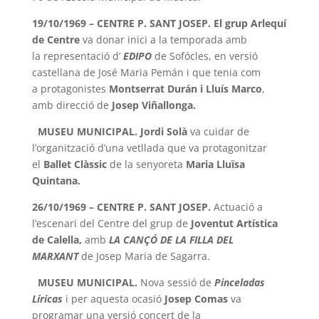
19/10/1969 – CENTRE P. SANT JOSEP. El grup Arlequí
de Centre
va donar inici a la temporada amb
la
representació d’
EDIPO
de Sofócles, en versió
castellana de José Maria Pemán i que tenia com
a
protagonistes
Montserrat Durán i Lluís Marco
,
amb direcció de
Josep Viñallonga.
MUSEU MUNICIPAL. Jordi Solà
va cuidar de
l’organització d’una vetllada que va protagonitzar
el
Ballet
Clàssic
de la senyoreta
Maria Lluïsa
Quintana.
26/10/1969 – CENTRE P. SANT JOSEP.
Actuació a
l’escenari del Centre del grup de
Joventut Artística
de Calella,
amb
LA CANÇÓ DE LA FILLA DEL
MARXANT
de Josep Maria de Sagarra.
MUSEU MUNICIPAL.
Nova sessió de
Pinceladas
Líricas
i per aquesta ocasió
Josep Comas
va
programar una
versió concert de la