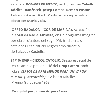
sarsuela
MOLINOS DE VIENTO
,
amb
Josefina Cubells,
Adelita Doménech, Josep Comas, Ramón Pastor,
Salvador Aznar, Machi Castelar,
acompanyats al
piano per
Maria Valls.
ORFEÓ BADALONÍ (COR DE MARINA).
Actuació de
la
Coral de Radio Terrassa,
en un programa integrat
per
obres d’autors del segle XVI, tradicionals
catalanes i espirituals negres amb direcció
de
Salvador Castells.
3
1/10/1969 – CÍRCOL CATÒLIC.
Sessió especial de
teatre amb la presentació del
Grup
Cataro,
amb
l’obra
VERSOS DE ARTE MENOR PAR
A UN VARÓN
ILUSTRE
(Catarocolón)
,
d’Alberto Miralles
(Pr
emi
o
Guipuzcoa
1968).
Recopilat per Jaume Arqué i Ferrer