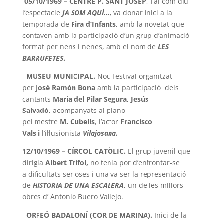
0
5/10/1969 – CENTRE P. SANT JOSEP.
Tal com diu
l’espectacle
JA SOM AQUÍ…
,
va donar inici a
la
temporada de
Fira d’Infants,
amb la novetat que
contaven amb la participació d’un grup d’animació
format per nens i nenes, amb el
nom de
LES
BARRUFETES
.
MUSEU MUNICIPAL.
Nou festival organitzat
per
José
Ramón Bona
amb la participació dels
cantants
Maria del Pilar
Segura, Jesús
Salvadó,
acompanyats al piano
pel
mestre
M
.
Cubells
, l’actor
Francisco
Vals
i
l’il·lusionista
Vilajosana
.
12/10/1969 – CÍRCOL CATÒLIC.
El grup juvenil que
dirigia
Albert Trifol,
no tenia por d’enfrontar-se
a
dificultats serioses i una va ser la representació
de
HISTORIA DE UNA ESCALERA
,
un de les millors
obres d’ Antonio Buero Vallejo.
ORFEÓ BADALONÍ (COR DE MARINA).
Inici de la