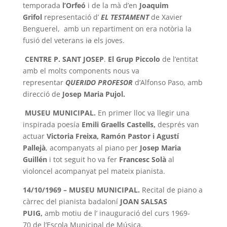
temporada
l’Orfeó
i de la mà d’en
Joaquim
Grifol
representació d’
EL TESTAMENT
de Xavier
Benguerel, amb un repartiment on era notòria la
fusió del veterans
i
a
els joves.
CENTRE P. SANT JOSEP
.
El Grup Piccolo
de l’entitat
amb el molts components nous va
representar
QUERIDO PROFESOR
d’Alfonso Paso, amb
direcció de
Josep Maria Pujol.
MUSEU MUNICIPAL.
En primer lloc va llegir una
inspirada poesía
Emili Graells Castells,
després van
actuar
Victoria Freixa, Ramón Pastor i Agustí
Pallejà
, acompanyats al piano per
Josep Maria
Guillén
i tot seguit ho
va fer
Francesc Solà
al
violoncel acompanyat pel mateix pianista.
1
4/10/1969
– MUSEU MUNICIPAL.
Recital de pian
o a
càrrec del pianista badaloní
JOAN SALSAS
PUIG,
amb motiu de
l’ inauguració
del cur
s 1969-
70
de l’Escola Municipal de Música
.