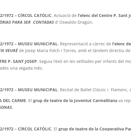
02/1972 – CÍRCOL CATÒLIC
. Actuació de
l’elenc del Centre P. Sant 
TÒRIAS PARA SER CONTADAS
d’ Oswaldo Dragún.
02/1972 – MUSEU MUNICIPAL
. Representació a càrrec de
l’elenc de
EN VEURÉ
de Josep Maria Folch i Torres, amb el tàndem directiu d
TRE P. SANT JOSEP
. Seguia l’èxit en les vetllades per infants del
ades una vegada més.
02/1972 – MUSEU MUNICIPAL
. Recital de Ballet Clàssic i Flamenc,
A DEL CARME
. El
grup de teatre de la Joventut Carmelitana
va rep
SONAS.
02/1972 – CÍRCOL CATÒLIC
. El
grup de teatre de la Cooperativa Pau