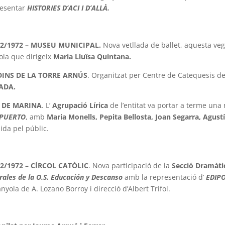
resentar
HISTORIES D’ACI I D’ALLÀ.
02/1972 – MUSEU MUNICIPAL.
Nova vetllada de ballet, aquesta ve
cola que dirigeix
Maria Lluïsa Quintana.
DINS DE LA TORRE ARNÚS
. Organitzat per Centre de Catequesis d
ADA.
 DE MARINA
. L’
Agrupació Lírica
de l’entitat va portar a terme una
 PUERTO
, amb
Maria Monells, Pepita Bellosta, Joan Segarra, Agustí
lida pel públic.
02/1972 – CÍRCOL CATÒLIC
. Nova participació de la
Secció Dramàti
rales de la O.S. Educación y Descanso
amb la representació d’
EDIPO
nyola de A. Lozano Borroy i direcció d’Albert Trifol.