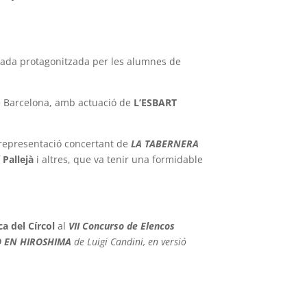
gada protagonitzada per les alumnes de
e Barcelona, amb actuació de
L’ESBART
 representació concertant de
LA TABERNERA
 Pallejà
i altres, que va tenir una formidable
ca del
Círcol
al
VII Concurso de Elencos
 EN HIROSHIMA
de Luigi Candini, en versió