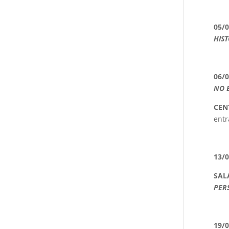
05/
HIS
06/
NO 
CEN
entr
13/
SAL
PER
19/