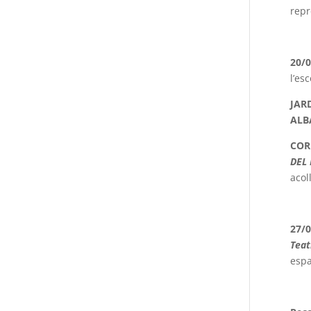
rep
20/
l’es
JAR
ALB
COR
DEL
acol
27/
Teat
espa