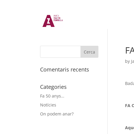
F
by
J
Comentaris recents
Bada
Categories
Fa 50 anys…
Notícies
FA 
On podem anar?
Aque