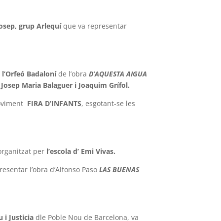
Josep,
grup Arlequí
que va representar
 l’Orfeó
Badaloní
de l’obra
D’AQUESTA AIGUA
e
Josep Maria Balaguer i Joaquim Grífol.
 moviment
FIRA D’INFANTS
, esgotant-se les
 organitzat per
l’escola d’ Emi Vivas.
resentar l’obra d’Alfonso Paso
LAS BUENAS
 i Justicia
dle Poble Nou de Barcelona, va