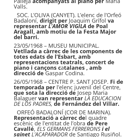
Pallejà
acompan
yats al piano per
Maria
Valls.
SOC. L’OLIVA (CANYET). L’elenc de l’Orfeó
Badaloní,
dirigit per
Joaquim Grífol
va
representar
L’AMOR VIGILA
de Poal
Aragall, amb motiu de la Festa Major
del barri.
23/05/1968 – MUSEU MUNICIPAL.
Vetllada a càrrec
de les components de
totes edats de l’Esbart, amb
repre
sentacions teatrals, concert de
piano i cançons c
a
talanes , amb
direcció de
Gaspar Codina.
26/05/1968 – CENTRE P. SANT JOSEP.
Fi de
temporada per
l’elenc juvenil del Centre,
que sota la direcció de
Josep Maria
Balaguer
van representar
LA EDUCACION
DE LOS PADRES,
de Fernández del Villar.
ORFEÓ BADALONÍ (COR DE MARINA).
Representació a càrrec de
l quadre
escènic de l’entitat de l’obra
de Pere
Cavallé
,
ELS GERMANS FERRERONS
i el
sainet
L’ACAPARADOR
de Santiago Rusiñol.