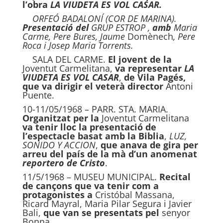
l’obra
LA VIUDETA ES VOL CASAR.
ORFEÓ BADALONÍ (COR DE MARINA).
Presentació del
GRUP ESTROP ,
amb
Maria
Carme, Pere Bures, Jaume
Domènech
, Pere
Roca i Josep
Maria
Torrents.
SALA DEL CARME.
El jovent de la
Joventut Carmelitana,
va representar
LA
VIUDETA ES VOL CASAR
,
de Vila
Pagés,
que va dirigir el veterà
d
irector
Antoni
Puente.
10-11/05/1968 – PARR. STA. MARIA.
Organitzat per la
Joventut Carmelitana
va tenir lloc la presentació de
l’espectacle basat amb la Biblia
,
LUZ,
SONIDO Y ACCION
,
que anava de gira per
arreu del país de la mà d’un
anomenat
reportero de Cristo
.
11/5/1968 – MUSEU MUNICIPAL.
Recital
de cançons que va tenir com a
p
rotagonistes a
Cristóbal Massana,
Ricard Mayral, Maria Pilar Segura i Javier
Bali,
que van se pr
e
sentats pel
senyor
Bonna.