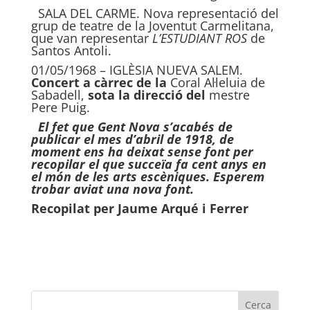
SALA DEL CARME
. Nova representació del
grup de teatre de la Joventut Carmelitana
,
que van representar
L’ESTUDI
ANT ROS
de
Santos Antoli.
01/05/1968 – IGLÈSIA NUEVA SALEM.
Co
n
cert a càrrec de
la
Coral Al·leluia de
Sabadell,
s
ota la direcció del
mestre
Pere Puig.
El fet que Gent Nova s’acabés de
publicar el mes d’abril de 1918, de
moment ens ha deixat sense font per
recopilar el que succeïa fa cent anys en
el món de les arts escèniques. Esperem
trobar aviat una nova font.
Recopilat per Jaume Arqué i Ferrer