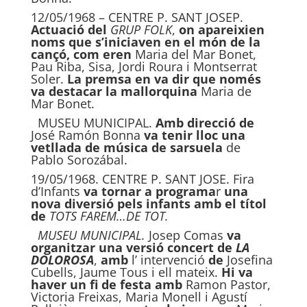
12/05/1968 – CENTRE P. SANT JOSEP.
Actuació del
GRUP FOLK
,
on apareixien
noms que s’iniciaven en el
món de la
cançó, com eren
Maria del Mar Bonet,
Pau Riba, Sisa, Jordi Roura i Montserrat
Soler.
La premsa
en va dir que només
va destacar la mallorquina
Maria de
Mar Bonet.
MUSEU MUNICIPAL.
Amb direcció de
José Ramón Bonna
va te
nir lloc una
vetllada de música de sarsuela
de
Pablo Sorozábal.
19/05/1968. CENTRE P. SANT JOSE. Fira
d’Infants
va tornar a programa
r
una
nova diversió pels infants amb
el títol
de
TOTS FAREM…DE TOT.
MUSEU MUNICIPAL.
Josep Comas
va
organitzar una versió concert de
LA
DOLOROSA
,
amb
l’ intervenció
de
Josefina
Cubells, Jaume Tous i ell mateix.
Hi va
haver un fi de festa amb
Ramon Pastor,
Victoria Freixas, Maria Monell i Agustí