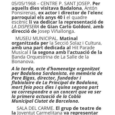
05/05/1968 – CENTRE P. SANT JOSEP.
Per
aquells dies visitava Badalona
, Antón
Ponsirenas,
ex actor i
director de l’elenc
parroquial els anys 40 i
el quadre
escènic
li va dedicar la representació de
LA DISPESERA
de Gian Carlo Goldoni
,
amb
direcció de
Josep Viñallonga.
MUSEU MUNICIPAL.
Matinal
organitzada per
la Secció Solaz i Cultura,
amb una
part dedicada al
Hit Parade
Musical
i la segona amb l’actuació de la
Banda Orquestrina de La Salle de la
Bonanova.
A la tarda, acte d’homenatge organitzat
per Badalona Sardanista. en memòria de
Pere Bigas, director, fundador i
flabiolaire de La Principal de Badalona,
mort feia pocs dies i quina segona part
va correspondre a un concert que va ser
la primera actuació de la Cobla
Municipal
Ciutat de Barcelona.
SALA DEL CARME.
El grup de teatre de
la
Joventut Carmelitana
va representar