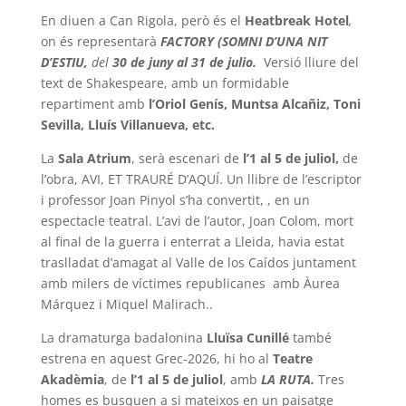
En diuen a Can Rigola, però és el
Heatbreak Hotel
,
on és representarà
FACTORY (SOMNI D’UNA NIT
D’ESTIU,
del
30 de juny al 31 de julio.
Versió lliure del
text de Shakespeare, amb un formidable
repartiment amb
l’Oriol Genís, Muntsa Alcañiz, Toni
Sevilla, Lluís Villanueva, etc.
La
Sala Atrium
, serà escenari de
l’1 al 5 de juliol,
de
l’obra, AVI, ET TRAURÉ D’AQUÍ. Un llibre de l’escriptor
i professor Joan Pinyol s’ha convertit, , en un
espectacle teatral. L’avi de l’autor, Joan Colom, mort
al final de la guerra i enterrat a Lleida, havia estat
traslladat d’amagat al Valle de los Caídos juntament
amb milers de víctimes republicanes amb Àurea
Márquez i Miquel Malirach..
La dramaturga badalonina
Lluïsa Cunillé
també
estrena en aquest Grec-2026, hi ho al
Teatre
Akadèmia
, de
l’1 al 5 de juliol
, amb
LA RUTA.
Tres
homes es busquen a si mateixos en un paisatge