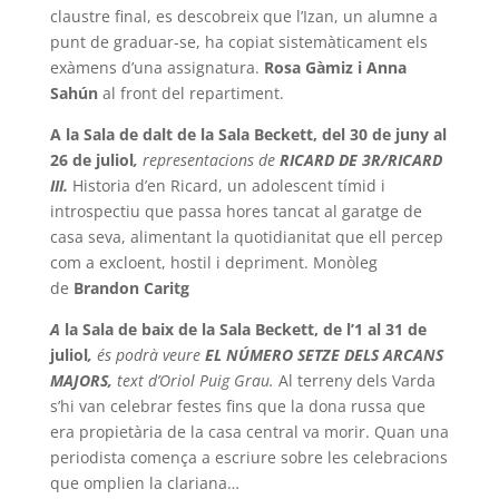
claustre final, es descobreix que l’Izan, un alumne a
punt de graduar-se, ha copiat sistemàticament els
exàmens d’una assignatura.
Rosa Gàmiz i Anna
Sahún
al front del repartiment.
A la Sala de dalt de la Sala Beckett, del 30 de juny al
26 de juliol
,
representacions de
RICARD DE 3R/RICARD
III.
Historia d’en Ricard, un adolescent tímid i
introspectiu que passa hores tancat al garatge de
casa seva, alimentant la quotidianitat que ell percep
com a excloent, hostil i depriment. Monòleg
de
Brandon Caritg
A
la Sala de baix de la Sala Beckett, de l’1 al 31 de
juliol
,
és podrà veure
EL NÚMERO SETZE DELS ARCANS
MAJORS,
text d’Oriol Puig Grau.
Al terreny dels Varda
s’hi van celebrar festes fins que la dona russa que
era propietària de la casa central va morir. Quan una
periodista comença a escriure sobre les celebracions
que omplien la clariana…