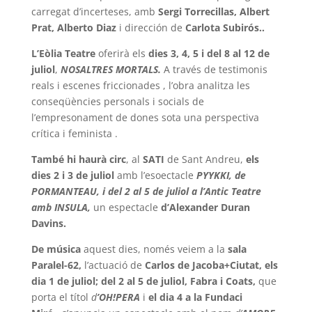
carregat d’incerteses, amb
Sergi Torrecillas, Albert
Prat, Alberto Diaz
i dirección de
Carlota Subirós..
L’Eòlia Teatre
oferirà els
dies 3, 4, 5 i del 8 al 12 de
juliol
,
NOSALTRES MORTALS.
A través de testimonis
reals i escenes friccionades , l’obra analitza les
conseqüències personals i socials de
l’empresonament de dones sota una perspectiva
crítica i feminista .
També hi haurà circ
, al
SATI
de Sant Andreu,
els
dies 2 i 3 de juliol
amb l’esoectacle
PYYKKI, de
PORMANTEAU, i del 2 al 5 de juliol a l’Antic Teatre
amb INSULA,
un espectacle
d’Alexander Duran
Davins.
De música
aquest dies, només veiem a la
sala
Paralel-62,
l’actuació de
Carlos de Jacoba+Ciutat, els
dia 1 de juliol; del 2 al 5 de juliol, Fabra i Coats,
que
porta el títol
d
’OH!PERA
i
el dia 4 a la Fundaci