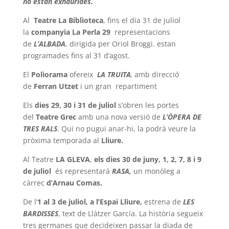
no estan exhaurides.
Al
Teatre La Biblioteca
, fins el dia 31 de juliol
la
companyia La Perla 29
representacions
de
L’ALBADA
, dirigida per Oriol Broggi. estan
programades fins al 31 d’agost.
El
Poliorama
ofereix
LA TRUITA
,
amb direcció
de
Ferran Utzet
i un gran
repartiment
Els
dies 29, 30 i 31 de juliol
s’obren les portes
del
Teatre Grec
amb una nova versió de
L’ÒPERA DE
TRES RALS
. Qui no pugui anar-hi, la podrà veure la
pròxima temporada al
Lliure.
Al Teatre
LA GLEVA
,
els dies 30 de juny, 1,
2, 7, 8 i 9
de juliol
és representarà
RASA,
un monòleg a
càrrec
d’Arnau Comas.
De l‘
1 al 3 de juliol, a l’Espai Lliure,
estrena de
LES
BARDISSES
, text de Llàtzer García. La història segueix
tres germanes que decideixen passar la diada de