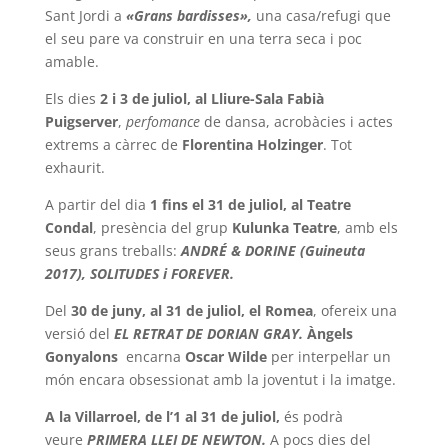
Sant Jordi a
«Grans bardisses»,
una casa/refugi que
el seu pare va construir en una terra seca i poc
amable.
Els dies
2 i 3 de juliol, al Lliure-Sala Fabià
Puigserver
,
perfomance
de dansa, acrobàcies i actes
extrems a càrrec de
Florentina Holzinger
. Tot
exhaurit.
A partir del dia
1 fins el 31 de juliol, al Teatre
Condal
, presència del grup
Kulunka Teatre
, amb els
seus grans treballs:
ANDRÉ & DORINE (Guineuta
2017), SOLITUDES i FOREVER.
Del
30 de juny, al 31 de juliol, el Romea
, ofereix una
versió del
EL RETRAT DE DORIAN GRAY.
Àngels
Gonyalons
encarna
Oscar Wilde
per interpel·lar un
món encara obsessionat amb la joventut i la imatge.
A la Villarroel, de l’1 al 31 de juliol,
és podrà
veure
PRIMERA LLEI DE NEWTON.
A pocs dies del