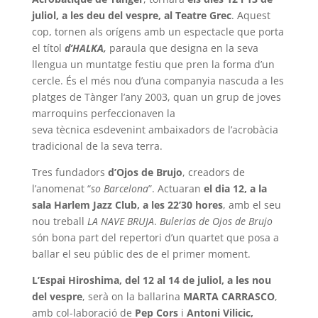
juliol, a les deu del vespre, al Teatre Grec
. Aquest
cop, tornen als orígens amb un espectacle que porta
el títol
d’HALKA,
paraula que designa en la seva
llengua un muntatge festiu que pren la forma d’un
cercle. És el més nou d’una companyia nascuda a les
platges de Tànger l’any 2003, quan un grup de joves
marroquins perfeccionaven la
seva tècnica esdevenint ambaixadors de l’acrobàcia
tradicional de la seva terra.
Tres fundadors
d’Ojos de Brujo
, creadors de
l’anomenat “
so Barcelona
”. Actuaran
el dia 12, a la
sala Harlem Jazz Club, a les 22’30 hores
, amb el seu
nou treball
LA NAVE BRUJA
.
Bulerias de Ojos de Brujo
són bona part del repertori d’un quartet que posa a
ballar el seu públic des de el primer moment.
L’Espai Hiroshima, del 12 al 14 de juliol, a les nou
del vespre
, serà on la ballarina
MARTA CARRASCO
,
amb col-laboració de
Pep Cors
i
Antoni Vilicic,