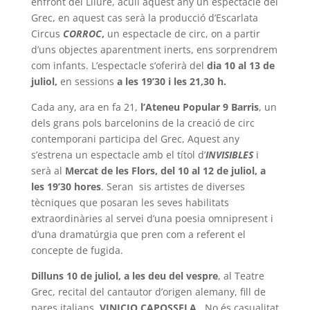
enfront del Lliure, acull aquest any un espectacle del
Grec, en aquest cas serà la producció d’Escarlata
Circus
CORROC
,
un espectacle de circ, on a partir
d’uns objectes aparentment inerts, ens sorprendrem
com infants. L’espectacle s’oferirà del
dia 10 al 13 de
juliol,
en sessions
a les 19’30 i les 21,30 h.
Cada any, ara en fa 21,
l’Ateneu Popular 9 Barris
, un
dels grans pols barcelonins de la creació de circ
contemporani participa del Grec, Aquest any
s’estrena un espectacle amb el títol d’
INVISIBLES
i
serà al
Mercat de les
Flors, del 10 al 12 de juliol, a
les 19’30 hores
. Seran sis artistes de diverses
tècniques que posaran les seves habilitats
extraordinàries al servei d’una poesia omnipresent i
d’una dramatúrgia que pren com a referent el
concepte de fugida.
Dilluns 10 de juliol, a les deu del vespre
, al Teatre
Grec, recital del cantautor d’origen alemany, fill de
pares italians,
VINICIO CAPOSSELA
. No és casualitat