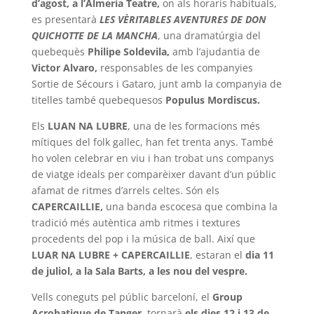
d’agost, a l’Almeria
Teatre,
on als horaris habituals,
es presentarà
LES VÈRITABLES
AVENTURES DE DON
QUICHOTTE DE LA MANCHA
, una dramatúrgia del
quebequès
Philipe Soldevila,
amb l’ajudantia de
Victor Alvaro,
responsables de les companyies
Sortie de Sécours i Gataro, junt amb la companyia de
titelles també quebequesos
Populus Mordiscus.
Els
LUAN NA LUBRE
, una de les formacions més
mítiques del folk gallec, han fet trenta anys. També
ho volen celebrar en viu i han trobat uns companys
de viatge ideals per comparèixer davant d’un públic
afamat de ritmes d’arrels celtes. Són els
CAPERCAILLIE,
una banda escocesa que combina la
tradició més autèntica amb ritmes i textures
procedents del pop i la música de ball. Així que
LUAR NA LUBRE + CAPERCAILLIE
, estaran el
dia 11
de juliol, a la Sala Barts, a les nou del vespre.
Vells coneguts pel públic barceloní, el
Group
Acrobatique de Tanger
, tornarà
els dies 12 i 13 de