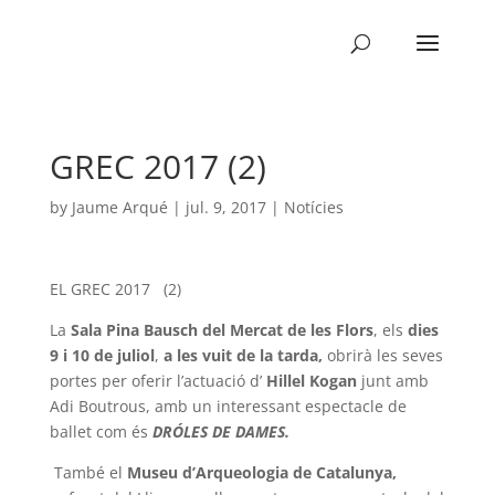
GREC 2017 (2)
by
Jaume Arqué
|
jul. 9, 2017
|
Notícies
EL GREC 2017 (2)
La
Sala Pina Bausch del Mercat de les Flors
, els
dies
9 i 10 de juliol
,
a les vuit de la
tarda,
obrirà les seves
portes per oferir l’actuació d’
Hillel Kogan
junt amb
Adi Boutrous, amb un interessant espectacle de
ballet com és
DRÓLES DE DAMES.
També el
Museu d’Arqueologia de Catalunya,