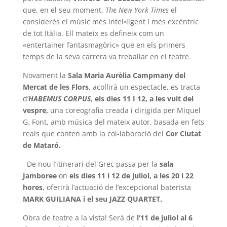
que, en el seu moment,
The New York Times
el
considerés el músic més intel•ligent i més excèntric
de tot Itàlia. Ell mateix es defineix com un
«entertainer fantasmagòric» que en els primers
temps de la seva carrera va treballar en el teatre.
Novament la
Sala Maria Aurèlia Campmany del
Mercat de les Flors
, acollirà un espectacle, es tracta
d’
HABEMUS CORPUS
,
els dies 11 I 12, a les vuit del
vespre,
una coreografia creada i dirigida per Miquel
G. Font, amb música del mateix autor, basada en fets
reals que conten amb la col-laboració del
Cor Ciutat
de Mataró.
De nou l’itinerari del Grec passa per la
sala
Jamboree
on
els dies 11 i 12
de juliol, a les 20 i 22
hores
, oferirà l’actuació de l’excepcional baterista
MARK GUILIANA i el seu JAZZ QUARTET.
Obra de teatre a la vista! Serà de
l’11 de juliol al 6