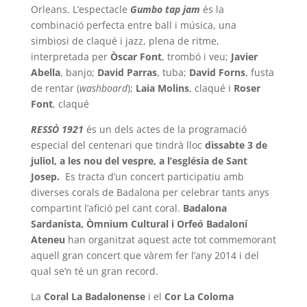
Orleans. L’espectacle
Gumbo
tap jam
és la
combinació perfecta entre ball i música, una
simbiosi de claqué i jazz, plena de ritme,
interpretada per
Òscar Font
, trombó i veu;
Javier
Abella
, banjo;
David Parras
, tuba;
David Forns
, fusta
de rentar (
washboard
);
Laia Molins
, claqué i
Roser
Font
, claqué
RESSÒ 1921
és un dels actes de la programació
especial del centenari que tindrà lloc
dissabte 3 de
juliol, a les nou del vespre, a l’església de Sant
Josep.
Es tracta d’un concert participatiu amb
diverses corals de Badalona per celebrar tants anys
compartint l’afició pel cant coral.
Badalona
Sardanista, Òmnium Cultural i Orfeó Badaloní
Ateneu
han organitzat aquest acte tot commemorant
aquell gran concert que vàrem fer l’any 2014 i del
qual se’n té un gran record.
La
Coral La Badalonense
i el
Cor La Coloma