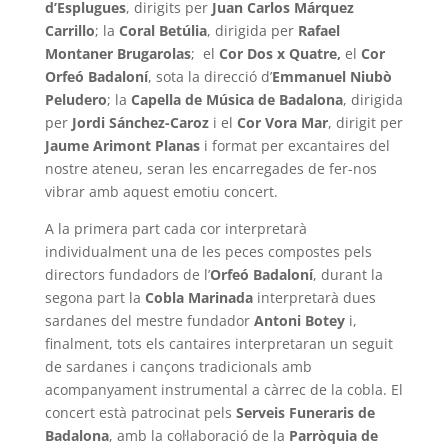
d’Esplugues
, dirigits per
Juan Carlos
Márquez
Carrillo
; la
Coral Betúlia
, dirigida per
Rafael
Montaner Brugarolas
; el
Cor Dos x Quatre,
el
Cor
Orfeó Badaloní
, sota la direcció d’
Emmanuel Niubò
Peludero
; la
Capella de Música de Badalona
, dirigida
per
Jordi Sánchez-Caroz
i el
Cor Vora Mar
, dirigit per
Jaume Arimont Planas
i format per excantaires del
nostre ateneu, seran les encarregades de fer-nos
vibrar amb aquest emotiu concert.
A la primera part cada cor interpretarà
individualment una de les peces compostes pels
directors fundadors de l’
Orfeó Badaloní
, durant la
segona part la
Cobla Marinada
interpretarà dues
sardanes del mestre fundador
Antoni Botey
i,
finalment, tots els cantaires interpretaran un seguit
de sardanes i cançons tradicionals amb
acompanyament instrumental a càrrec de la cobla. El
concert està patrocinat pels
Serveis Funeraris de
Badalona
, amb la col·laboració de la
Parròquia de