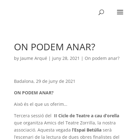
ON PODEM ANAR?
by
Jaume Arqué
|
juny 28, 2021
|
On podem anar?
Badalona, 29 de juny de 2021
ON PODEM ANAR?
Això és el que us oferim…
Tercera sessió del
II Cicle de Teatre a cau d’orella
que organitza Amics del Teatre Zorrilla, la nostra
associació. Aquesta vegada
l’Espai Betúlia
serà
l’escenari de la lectura de dues obres finalistes del