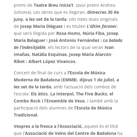
premi de
Teatre Breu Inicia’t
(avui premi Andreu
Solsona). Les obres que es llegiran,
dimecres 30 de
juny, a les set de la tarda
, són totes dues originals
de
Josep Maria Dièguez
i es titulen
L’últim faroner
,
que serà llegida per
Rosa Homs, Núria Fiba, Josep
Maria Balaguer
i
José Antonio Fernández
i
La balada
de l’indesitjable
, els lectors de la qual seran
Ivan
Imañas, Natàlia Esquinas, Josep Maria Alarcón
Ribet
i
Albert López Vivancos.
Concert de final de curs a
l’Escola de Música
Moderna de Badalona (EMMB
),
dijous 1
de juliol, a
les set de la tarda
, amb l’actuació dels combos de
l’escola:
Els àtics
,
La Interpol, The Five Bucks, el
Combo Rock i l’Ensemble de Veus
, i també amb la
participació dels alumnes de
l’Escola de Música
Tradicional.
Vespres a la fresca a l’Associació,
aquest és el títol
que l
’Associació de Veïns del Centre de Badalona
ha