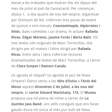
donat a les trobades que tindran lloc els dijous del
mes de juliol al pati de l’associació. Per començar,
dijous 1, a dos quarts de nou del vespre, organitzat
per Òmnium de Nit, s’oferiran tres peces de teatre
de quinze a vint minuts
:
Constantinopla, Hipòcrates i
Ninis
,
dues comèdies i un drama, hi actuen
Rafaela
Rivas, Edgar Moreno, Jaume Forès i Berta Bahr.
Els
tres textos són originals de Marc Torrecillas, dos
dirigits per ell mateix i l’altre dirigit per
Rafaela
Rivas.
Entre obra i obra s’oferiran lectures
dramatitzades de textos de Marc Torrecillas, a càrrec
de
Clara Sunyer i Ramon Canals.
Us agrada el claqué? Us agrada el jazz de Nova
Orleans? Doncs veniu a les
Nits d’Estiu
a
l’Anís del
Mono
aquest
divendres 2 de juliol, a les
nou del
vespre,
al
carrer Eduard Maristany, 115
. El
Museu
proposa una nit plena de ritme a càrrec de
La
Gumbo Jass Band
, uns vells coneguts que ens faran
gaudir d’una nit única al més pur estil de Nova