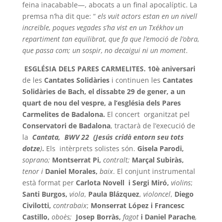
feina inacabable—, abocats a un final apocalíptic. La
premsa n’ha dit que: “
els vuit actors estan en un nivell
increïble, poques vegades s’ha vist en un Txékhov un
repartiment tan equilibrat, que fa que l’emoció de l’obra,
que passa com; un sospir, no decaigui ni un moment
.
ESGLÉSIA DELS PARES CARMELITES. 10è aniversari
de les
Cantates Solidàries
i continuen les
Cantates
Solidàries de Bach, el dissabte 29 de gener, a un
quart de nou del vespre, a l’església dels Pares
Carmelites de Badalona.
El concert organitzat pel
Conservatori de Badalona
, tractarà de l’execució de
la
Cantata, BWV 22
(Jesús cridà entorn seu tots
dotze
)
.
Els intèrprets solistes són.
Gisela Parodi,
soprano;
Montserrat Pi,
contralt;
Marçal Subiràs,
tenor i
Daniel Morales,
baix
. El conjunt instrumental
està format per
Carlota Novell i Sergi Miró,
violins
;
Santi Burgos,
viola
,
Paula Blázquez
,
violoncel
,
Diego
Civilotti,
contrabaix
;
Monserrat López i Francesc
Castillo,
oboès;
Josep Borràs,
fagot
i Daniel Parache
,