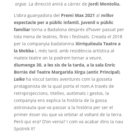
orgue.
La direcció anirà a càrrec de
Jordi Montoliu.
L’obra guanyadora del
Premi Max 2021
al
millor
espectacle per a públic
infantil, juvenil o públic
familiar
torna a Badalona després d’haver passat per
tota mena de teatres, fires i festivals. Creada el 2018
per la companyia badalonina
Xirriquiteula Teatre a
la Mobba
i, més tard, amb residència artística al
mateix teatre on la podrem tornar a veure,
diumenge 30, a les sis de la tarda,
a la sala Enric
Borràs del Teatre Margarida Xirgu (antic Principal)
.
Laika
ha viscut tantes aventures com la gosseta
protagonista de la qual porta el nom.A través de
retroprojeccions, titelles, autòmats i gestos, la
companyia ens explica la història de la gossa
astronauta que va passar a la història per ser el
primer ésser viu que va orbitar al voltant de la terra.
Però qui era? D’on venia? I com va acabar dins la nau
Spútnik II?