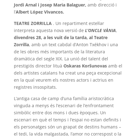
Jordi Arnal i Josep Maria Balaguer,
amb direcció i
l’
Albert López Vivancos.
TEATRE ZORRILLA
. Un repartiment estel·lar
interpreta aquesta nova versió de
L’ONCLE VÀNIA
,
divendres 28, a les vuit de la tarda, al Teatre
Zorrilla
, amb un text cabdal d’Anton Txékhov i una
de les obres més importants de la literatura
dramàtica del segle XIX. La unió del talent del
prestigiós director lituà
Oskaras Koršunovas
amb el
dels artistes catalans ha creat una peça excepcional
en la qual veurem els nostres actors i actrius en
registres insospitats.
L’antiga casa de camp d’una família aristocràtica
vinguda a menys és l’escenari de l’enfrontament
simbòlic entre dos mons i dues èpoques. Un
escenari en què el temps i l’espai no estan definits i
els personatges són un grapat de destins humans –
el tedi, la vida malgastada, l’amor no correspost o la