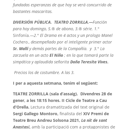
fundadas esperanzas de que hoy se verá concurrido de
bastantes mascaritas.
DIVERSIÓN PÚBLICA. TEATRO ZORRILLA.—
Función
para hoy domingo, 5.® de abono, 3.® série. 1.°
Sinfonía
.—2.° El Drama en 4 actos y un prologo Manel
Cochero., desempeñado por el inteligente primer actor
Sr. Mallí
y demás partes de la Compañía. y 3.° La
zarzuela en un acto
El Niño
; en la que tomará parte la
simpática y aplaudida señorita
Doña Teresita Vives.
Precios los de costumbre. A las 3.
I per a aquesta setmana, tenim el següent:
TEATRE ZORRILLA (sala d’assaig). Divendres 28 de
gener, a les 18:15 hores. II Cicle de Teatre a Cau
d’Orella.
Lectura dramatitzada del text original de
Sergi Gallego Montoro,
finalista del
XIV Premi de
Teatre Breu Andreu Solsona 2021,
La nit de sant
Anastasi
,
amb la participació com a protagonistes de