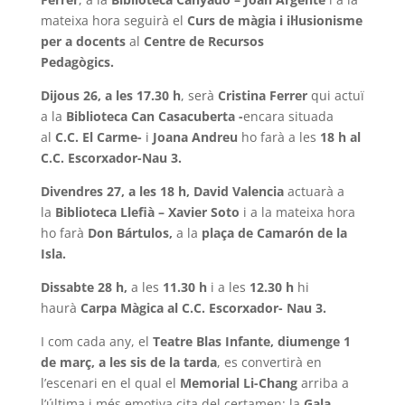
mateixa hora seguirà el
Curs de màgia i il·lusionisme
per a docents
al
Centre de Recursos
Pedagògics.
Dijous 26, a les 17.30 h
, serà
Cristina Ferrer
qui actuï
a la
Biblioteca Can Casacuberta -
encara situada
al
C.C. El Carme-
i
Joana Andreu
ho farà a
les
18 h al
C.C. Escorxador-Nau 3.
Divendres 27, a les 18 h, David Valencia
actuarà a
la
Biblioteca Llefià – Xavier Soto
i a la mateixa hora
ho farà
Don Bártulos,
a la
plaça de Camarón de la
Isla.
Dissabte 28 h,
a les
11.30 h
i a les
12.30 h
hi
haurà
Carpa Màgica al C.C. Escorxador- Nau 3.
I com cada any, el
Teatre Blas Infante, diumenge 1
de març, a les sis de la tarda
,
es convertirà en
l’escenari en el qual el
Memorial Li-Chang
arriba a
l’última i més emotiva cita del certamen: la
Gala