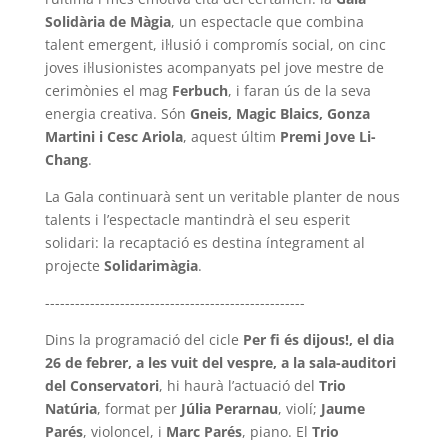
Solidària de Màgia
, un espectacle que combina
talent emergent, il·lusió i compromís social, on cinc
joves il·lusionistes acompanyats pel jove mestre de
cerimònies el mag
Ferbuch
, i faran ús de la seva
energia creativa. Són
Gneis, Magic Blaics, Gonza
Martini i Cesc Ariola
, aquest últim
Premi Jove Li-
Chang
.
La Gala continuarà sent un veritable planter de nous
talents i l’espectacle mantindrà el seu esperit
solidari: la recaptació es destina íntegrament al
projecte
Solidarimàgia
.
----------------------------------------------------
Dins la programació del cicle
Per fi és dijous!, el dia
26 de febrer, a les vuit del vespre, a la sala-auditori
del Conservatori
,
hi haurà l’actuació del
Trio
Natúria
,
format per
Júlia Perarnau
,
violí;
Jaume
Parés
, violoncel, i
Marc Parés
,
piano. El
Trio