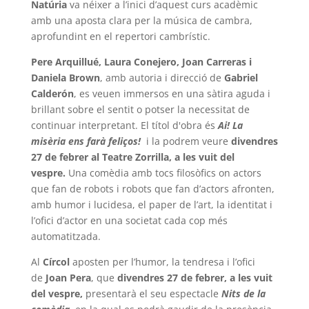
Natúria
va néixer a l’inici d’aquest curs acadèmic
amb una aposta clara per la música de cambra,
aprofundint en el repertori cambrístic.
Pere Arquillué, Laura Conejero, Joan Carreras i
Daniela Brown
,
amb autoria i direcció de
Gabriel
Calderón
, es veuen immersos en una sàtira aguda i
brillant sobre el sentit o potser la necessitat de
continuar interpretant. El títol d'obra és
Ai! La
misèria ens farà feliços!
i la podrem veure
divendres
27 de febrer al Teatre Zorrilla, a les vuit del
vespre.
Una comèdia amb tocs filosòfics on actors
que fan de robots i robots que fan d’actors afronten,
amb humor i lucidesa, el paper de l’art, la identitat i
l’ofici d’actor en una societat cada cop més
automatitzada.
Al
Círcol
aposten per l’humor, la tendresa i l’ofici
de
Joan Pera
, que
divendres 27 de febrer, a les vuit
del vespre,
presentarà el seu espectacle
Nits de la