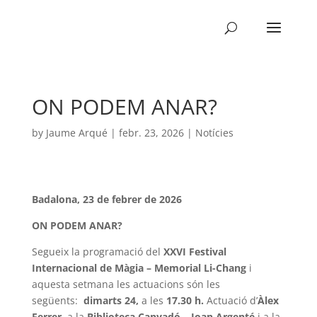
ON PODEM ANAR?
by
Jaume Arqué
|
febr. 23, 2026
|
Notícies
Badalona, 23 de febrer de 2026
ON PODEM ANAR?
Segueix la programació del
XXVI Festival
Internacional de Màgia – Memorial Li-Chang
i
aquesta setmana les actuacions són les
següents:
dimarts 24,
a les
17.30 h.
Actuació d’
Àlex
Ferrer
, a la
Biblioteca Canyadó – Joan Argenté
i a la