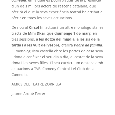
comèdia
,
en la qual es podrà gaudir de la presència
d’un dels millors actors de l’escena catalana, que
oferirà el que la seva experiència teatral ha arribat a
oferir en totes les seves actuacions.
De nou al
Círcol
hi actuarà un altre monologuista: es
tracta de
Mihi Dkai
, que
diumenge 1 de març
,
en
tres sessions
, a les dotze del migdia, a les sis de la
tarda i a les vuit del vespre,
oferirà
Padre de familia.
El monologuista castellà obre les portes de casa seva
i dona a conèixer el seu dia a dia, al costat de la seva
dona i les seves filles. El seu currículum destaca amb
actuacions a TVE, Comedy Central i el Club de la
Comedia.
AMICS DEL TEATRE ZORRILLA
Jaume Arqué Ferrer