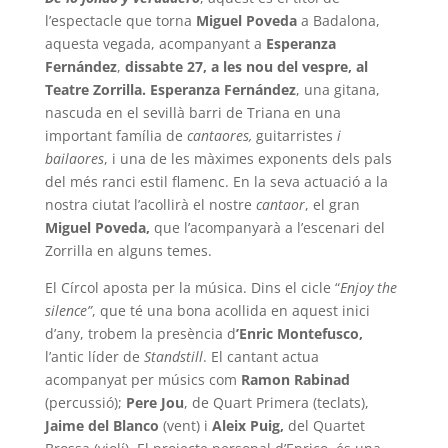
l’espectacle que torna
Miguel Poveda
a Badalona,
aquesta vegada, acompanyant a
Esperanza
Fernández
,
dissabte 27, a les
nou del vespre, al
Teatre Zorrilla. Esperanza Fernández
, una gitana,
nascuda en el sevillà barri de Triana en una
important família de
cantaores,
guitarristes
i
bailaores
, i una de les màximes exponents dels pals
del més ranci estil flamenc. En la seva actuació a la
nostra ciutat l’acollirà el nostre
cantaor
, el gran
Miguel Poveda,
que l’acompanyarà a l’escenari del
Zorrilla en alguns temes.
El Círcol aposta per la música. Dins el cicle “
Enjoy the
silence”
, que té una bona acollida en aquest inici
d’any, trobem la presència d
’Enric Montefusco,
l’antic líder de
Standstill
. El cantant actua
acompanyat per músics com
Ramon Rabinad
(percussió);
Pere Jou
, de Quart Primera (teclats),
Jaime del Blanco
(vent) i
Aleix Puig,
del Quartet