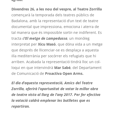
Divendres 26, a les nou del vespre, al Teatre Zorrilla
començarà la temporada dels teatres públics de
Badalona, amb la representació d’un text de teatre
documental que impressiona, emociona i aterra de
tal manera que és impossible sortir-ne indiferent. Es
tracta
d
‘El metge de Lampedussa
, un monòleg
interpretat per
Xicu Masó
, que dóna vida a un metge
que després de llicenciar-se es desplaça a aquesta
illa mediterrània per socórrer els refugiats que hi
arriben. Acabada la representació tindrà lloc un col-
loqui en que intervindrà
Mar Sabé
, del Departament
de Comunicació de
Proactiva Open Arms.
El dia d’aquesta representació, Amics del Teatre
Zorrilla, oferirà l’oportunitat de votar la millor obra
de teatre vista al llarg de l’any 2017. Per fer efectiva
la votació caldrà emplenar les butlletes que es
repartiran.