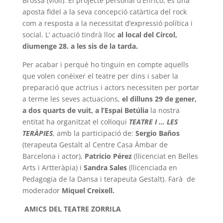
Brossa (violí). El projecte personal d’Enrico, és una
aposta fidel a la seva concepció catàrtica del rock
com a resposta a la necessitat d’expressió política i
social. L’ actuació tindrà lloc
al local del Círcol,
diumenge 28. a les sis de la tarda.
Per acabar i perquè ho tinguin en compte aquells
que volen conèixer el teatre per dins i saber la
preparació que actrius i actors necessiten per portar
a terme les seves actuacions,
el dilluns 29 de gener,
a dos quarts de vuit, a l’Espai Betúlia
la nostra
entitat ha organitzat el col·loqui
TEATRE I … LES
TERÀPIES
, amb la participació de:
Sergio Baños
(terapeuta Gestalt al Centre Casa Àmbar de
Barcelona i actor),
Patricio Pérez
(llicenciat en Belles
Arts i Artteràpia) i
Sandra Sales
(llicenciada en
Pedagogia de la Dansa i terapeuta Gestalt). Farà de
moderador
Miquel Creixell.
AMICS DEL TEATRE ZORRILA