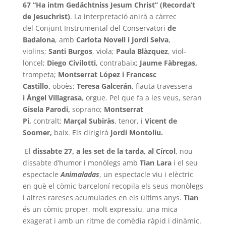
67 “Ha intm Gedächtniss Jesum Christ” (Recorda’t
de Jesuchrist)
. La interpretació anirà a càrrec
del Conjunt Instrumental del Conservatori
de
Badalona
, amb
Carlota Novell i Jordi Selva
,
violins;
Santi Burgos
, viola;
Paula Blàzquez
, viol-
loncel;
Diego Civilotti,
contrabaix;
Jaume Fàbregas,
trompeta;
Montserrat López i Francesc
Castillo,
oboès;
Teresa Galcerán
, flauta travessera
i Àngel Villagrasa
, orgue. Pel que fa a les veus, seran
Gisela Parodi,
soprano;
Montserrat
Pi,
contralt;
Marçal Subiràs
, tenor, i
Vicent de
Soomer,
baix. Els dirigirà
Jordi Montoliu.
El
dissabte 27, a les set de la tarda, al Círcol
, nou
dissabte d’humor i monòlegs amb
Tian Lara
i el seu
espectacle
Animaladas
, un espectacle viu i elèctric
en què el còmic barceloní recopila els seus monòlegs
i altres rareses acumulades en els últims anys.
Tian
és un còmic proper, molt expressiu, una mica
exagerat i amb un ritme de comèdia ràpid i dinàmic.