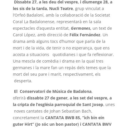
Dissabte 27, a les deu del vespre, i diumenge 28, a
les sis de la tarda, Nucli Teatre
, grup vinculat a
l’Orfeó Badaloní, amb la col·laboració de la Societat
Coral La Badalonense, representarà en la sala
espectacles d’aquesta entitat,
Germanes,
un text de
Carol López, amb direcció de
Félix Fernández
. Un
drama amb alguns tocs d’humor que parla de la
mort i de la vida, de tenir o no esperança, que ens
acosta a situacions quotidianes i que fa reflexionar.
Una mescla de comèdia i drama en la qual tres
germanes i la mare fan un repàs dels temes que la
mort del seu pare i marit, respectivament, els
desperta.
El Conservatori de Música de Badalona
,
oferirà
dissabte 27 de gener, a les set del vespre, a
la cripta de
l’església parroquial de Sant Josep
, unes
noves cantates de Johan Sebastian Bach,
concretament la
CANTATA BWB 85, “ich bin ein
guter Hirt” (Jo sóc un bon pastor) i CANTATA BWV