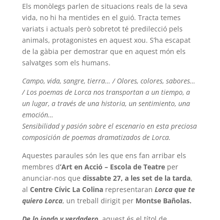
Els monòlegs parlen de situacions reals de la seva
vida, no hi ha mentides en el guió. Tracta temes
variats i actuals però sobretot té predilecció pels
animals, protagonistes en aquest xou. S’ha escapat
de la gàbia per demostrar que en aquest món els
salvatges som els humans.
Campo, vida, sangre, tierra… / Olores, colores, sabores…
/ Los poemas de Lorca nos transportan a un tiempo, a
un lugar, a través de una historia, un sentimiento, una
emoción…
Sensibilidad y pasión sobre el escenario en esta preciosa
composición de poemas dramatizados
de Lorca.
Aquestes paraules són les que ens fan arribar els
membres d
’Art en Acció – Escola de
Teatre
per
anunciar-nos que
dissabte 27, a les set de la tarda
,
al
Centre Cívic La Colina
representaran
Lorca que te
quiero Lorca
, un treball dirigit per
Montse Bañolas.
De lo jondo y verdadero
, aquest és el títol de