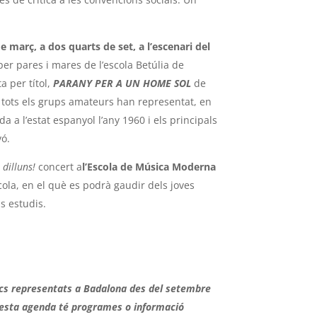
 març, a dos quarts de set, a l’escenari del
er pares i mares de l’escola Betúlia de
a per títol,
PARANY PER A UN HOME SOL
de
é tots els grups amateurs han representat, en
a a l’estat espanyol l’any 1960 i els principals
vó.
s dilluns!
concert a
l’Escola de Música Moderna
ola, en el què es podrà gaudir dels joves
us estudis.
nics representats a Badalona des del setembre
aquesta agenda té programes o informació