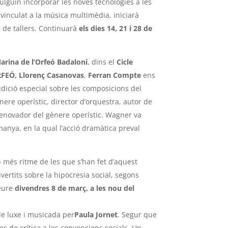
lguin incorporar les noves tecnologies a les
 vinculat a la música multimèdia, iniciarà
le de tallers. Continuarà
els dies 14, 21 i 28 de
Marina de l’Orfeó Badaloní
, dins el
Cicle
RFEÓ, Llorenç
Casanovas
,
Ferran Compte
ens
udició especial sobre les composicions del
nere operístic, director d’orquestra, autor de
renovador del gènere operístic. Wagner va
emanya, en la qual l’acció dramàtica preval
 més ritme de les que s’han fet d’aquest
ivertits sobre la hipocresia social, segons
veure
divendres 8 de març, a les nou del
de luxe i musicada per
Paula Jornet
. Segur que
 de crítica a les convencions socials. Un