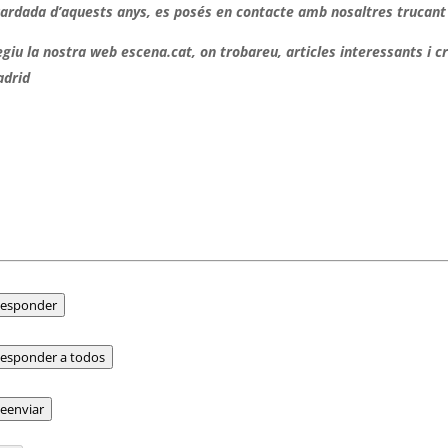
ardada d’aquests anys, es posés en contacte amb nosaltres trucant 
egiu la nostra web escena.cat, on trobareu, articles interessants i c
drid
esponder
esponder a todos
eenviar