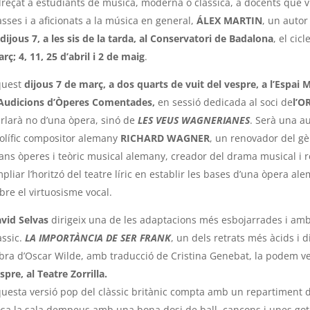
reçat a estudiants de música, moderna o clàssica, a docents que vu
asses i a aficionats a la música en general,
ÁLEX MARTIN
, un autor
dijous 7, a les sis de la tarda, al Conservatori de Badalona
, el cic
rç; 4, 11, 25 d’abril i 2 de maig
.
quest
dijous 7 de març, a dos quarts de vuit del vespre, a l’Espai 
Audicions d’Òperes Comentades,
en sessió dedicada al soci de
l’O
rlarà no d’una òpera, sinó de
LES VEUS WAGNERIANES
. Serà una a
olífic compositor alemany
RICHARD WAGNER
, un renovador del gè
ans òperes i teòric musical alemany, creador del drama musical i 
pliar l’horitzó del teatre líric en establir les bases d’una òpera al
bre el virtuosisme vocal.
vid Selvas
dirigeix una de les adaptacions més esbojarrades i amb
àssic.
LA IMPORTÀNCIA DE SER FRANK
, un dels retrats més àcids i d
obra d’Oscar Wilde, amb traducció de Cristina Genebat, la podem 
spre, al Teatre Zorrilla.
uesta versió pop del clàssic britànic compta amb un repartiment 
sa la sala dempeus amb una bona dosi de ball, cançons i unes gotes