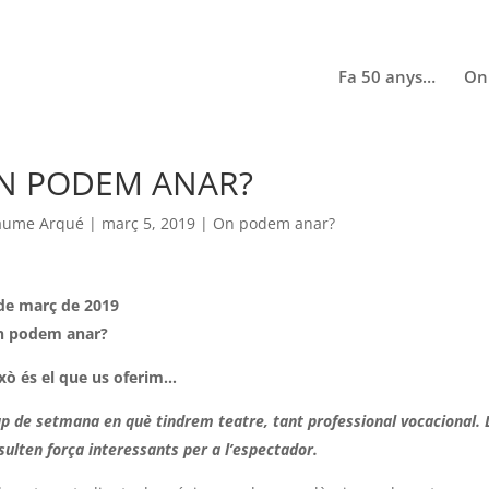
Fa 50 anys…
On
N PODEM ANAR?
aume Arqué
|
març 5, 2019
|
On podem anar?
de març de 2019
n podem anar?
xò és el que us oferim…
p de setmana en què tindrem teatre, tant professional vocacional. 
sulten força interessants per a l’espectador.