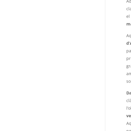
Ad
cl
el
ma
A
d’
pa
pr
gr
am
so
Da
cl
l’
ve
Aq
po