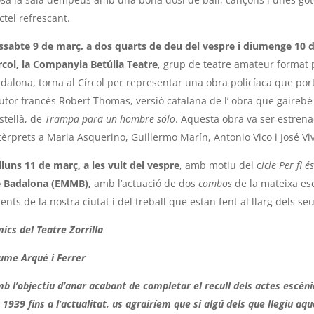
ctel refrescant.
ssabte 9 de març, a dos quarts de deu del vespre i diumenge 10 de
rcol, la Companyia Betúlia Teatre
, grup de teatre amateur format p
dalona, torna al Círcol per representar una obra policíaca que port
autor francès Robert Thomas, versió catalana de l’ obra que gaireb
stellà, de
Trampa para un hombre sólo
. Aquesta obra va ser estrenad
tèrprets a Maria Asquerino, Guillermo Marín, Antonio Vico i José Vi
lluns 11 de març, a les vuit del vespre
,
amb motiu del c
icle Per fi é
 Badalona (EMMB),
amb l’actuació de dos
combos
de la mateixa esc
lents de la nostra ciutat i del treball que estan fent al llarg dels se
ics del Teatre Zorrilla
ume Arqué i Ferrer
b l’objectiu d’anar acabant de completar el recull dels actes escè
 1939 fins a l’actualitat, us agrairíem que si algú dels que llegiu 