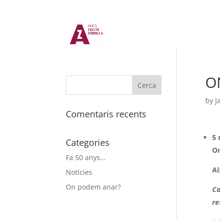
O
by
J
Comentaris recents
5 
Categories
O
Fa 50 anys…
Ai
Notícies
On podem anar?
Ca
re