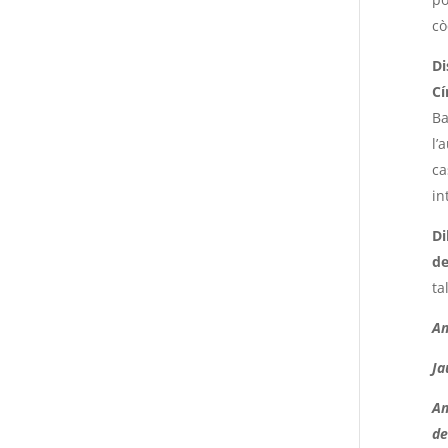
cò
Di
Cí
Ba
l’
ca
in
Di
de
ta
Am
Ja
Am
de