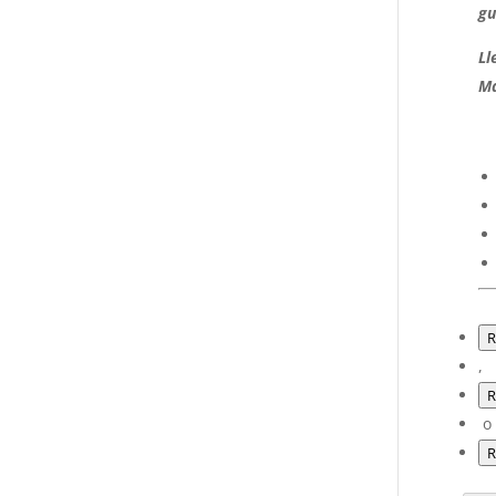
gu
Ll
Ma
R
,
R
o
R