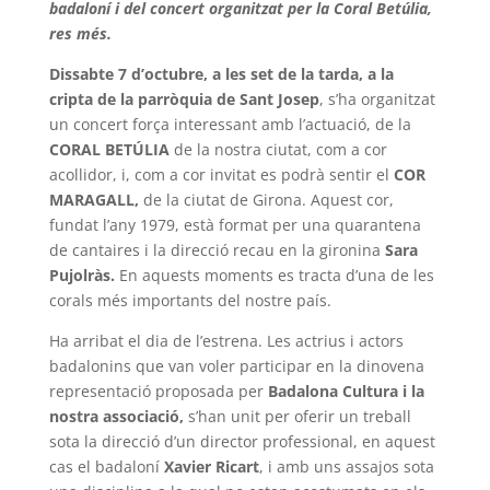
badaloní i del concert organitzat per la Coral Betúlia,
res més.
Dissabte 7 d’octubre, a les set de la tarda, a la
cripta de la parròquia de Sant Josep
, s’ha organitzat
un concert força interessant amb l’actuació, de la
CORAL BETÚLIA
de la nostra ciutat, com a cor
acollidor, i, com a cor invitat es podrà sentir el
COR
MARAGALL,
de la ciutat de Girona. Aquest cor,
fundat l’any 1979, està format per una quarantena
de cantaires i la direcció recau en la gironina
Sara
Pujolràs.
En aquests moments es tracta d’una de les
corals més importants del nostre país.
Ha arribat el dia de l’estrena. Les actrius i actors
badalonins que van voler participar en la dinovena
representació proposada per
Badalona Cultura i la
nostra
associació,
s’han unit per oferir un treball
sota la direcció d’un director professional, en aquest
cas el badaloní
Xavier Ricart
, i amb uns assajos sota