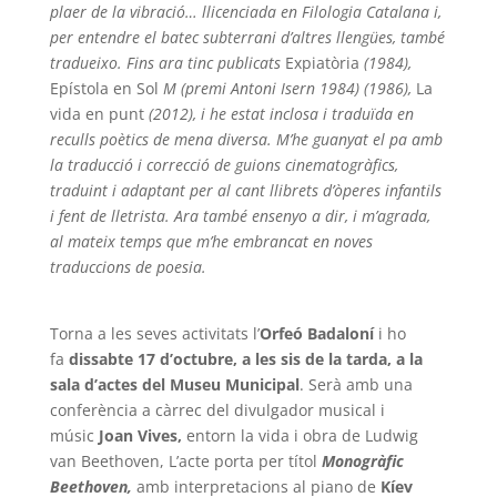
plaer de la vibració… llicenciada en Filologia Catalana i,
per entendre el batec subterrani d’altres llengües, també
tradueixo. Fins ara tinc publicats
Expiatòria
(1984),
Epístola en Sol
M (premi Antoni Isern 1984) (1986),
La
vida en punt
(2012), i he estat inclosa i traduïda en
reculls poètics de mena diversa. M’he guanyat el pa amb
la traducció i correcció de guions cinematogràfics,
traduint i adaptant per al cant llibrets d’òperes infantils
i fent de lletrista. Ara també ensenyo a dir, i m’agrada,
al mateix temps que m’he embrancat en noves
traduccions de poesia.
Torna a les seves activitats l’
Orfeó Badaloní
i ho
fa
dissabte 17 d’octubre, a les sis de la
tarda, a la
sala d’actes del Museu Municipal
. Serà amb una
conferència a càrrec del divulgador musical i
músic
Joan Vives,
entorn la vida i obra de Ludwig
van Beethoven, L’acte porta per títol
Monogràfic
Beethoven,
amb interpretacions al piano de
Kíev