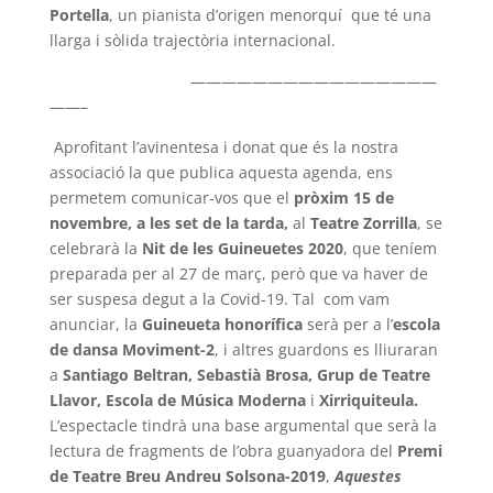
Portella
, un pianista d’origen menorquí que té una
llarga i sòlida trajectòria internacional.
————————————————
——–
Aprofitant l’avinentesa i donat que és la nostra
associació la que publica aquesta agenda, ens
permetem comunicar-vos que el
pròxim 15 de
novembre, a les set de la tarda,
al
Teatre Zorrilla
, se
celebrarà la
Nit de les Guineuetes 2020
, que teníem
preparada per al 27 de març, però que va haver de
ser suspesa degut a la Covid-19. Tal com vam
anunciar, la
Guineueta honorífica
serà per a l’
escola
de dansa Moviment-2
, i altres guardons es lliuraran
a
Santiago Beltran, Sebastià Brosa, Grup de Teatre
Llavor, Escola de
Música Moderna
i
Xirriquiteula.
L’espectacle tindrà una base argumental que serà la
lectura de fragments de l’obra guanyadora del
Premi
de Teatre Breu Andreu Solsona-2019
,
Aquestes