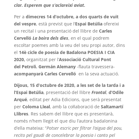
clar. Esperem que s’aclareixi aviat.
Per a
dimecres 14 d’octubre, a dos quarts de vuit
del vespre
, està previst que l’
Espai
Betúlia
ofereixi
un recital i una presentació del llibre de
Carles
Cervelló
La boira dels dies
, en el qual podrem
escoltar poemes amb la veu del seu propi autor, dins
el
14è cicle de poesia de Badalona POESIA I CIA
2020,
organitzat per l’
Associació Cultural Pont
del
Petroli. Germán Alemany
-flauta travessera-
acompanyarà Carles Cervelló
en la seva actuació.
Dijous, 15 d’octubre de 2020, a les set de la tarda i a
l’Espai Betúlia
, presentació del llibre
Frontal
,
d’Odile
Arqué
, editat per Adia Edicions, que serà presentat
per
Coloma Lleal
, amb la col·laboració de
Saltamartí
Llibres
. Res sabem del llibre que es presentarà,
només n’hem llegit el que diu l’autora badalonina
d’ella mateixa: “
Potser escric per filtrar l’aigua del pou,
recito pel gaudi de concelebrar la poesia i canto pel