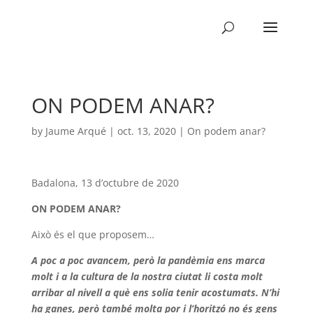
ON PODEM ANAR?
by
Jaume Arqué
|
oct. 13, 2020
|
On podem anar?
Badalona, 13 d’octubre de 2020
ON PODEM ANAR?
Això és el que proposem…
A poc a poc avancem, però la pandèmia ens marca
molt i a la cultura de la nostra ciutat li costa molt
arribar al nivell a què ens solia tenir acostumats. N’hi
ha ganes, però també molta por i l’horitzó no és gens