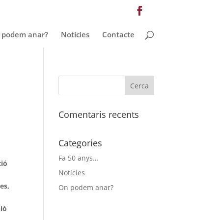
 podem anar?
Notícies
Contacte
Comentaris recents
Categories
Fa 50 anys…
ció
Notícies
es,
On podem anar?
nió