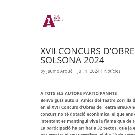
XVII CONCURS D’OBR
SOLSONA 2024
by
Jaume Arqué
|
jul. 1, 2024
|
Notícies
A TOTS ELS AUTORS PARTICIPANHTS
Benvolguts autors, Amics del Teatre Zorrilla d
en el XVII Concurs d’Obres de Teatre Breu-An
concurs no té dotació econòmica, el que ens 
intentant es mantingui viva la flama que de 
La participació ha arribat a 32 textos, que j
per emetre el seu veredicte, el dia 20 de set