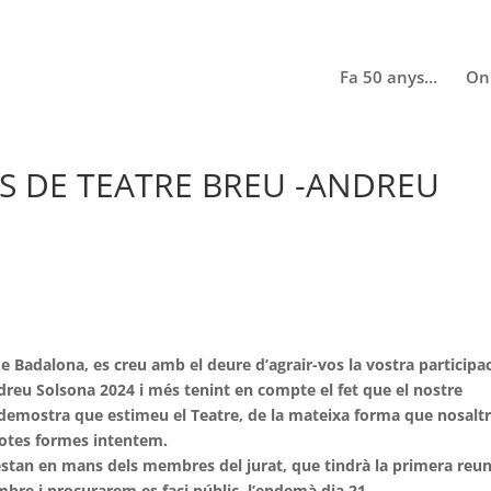
Fa 50 anys…
On
ES DE TEATRE BREU -ANDREU
e Badalona, es creu amb el deure d’agrair-vos la vostra participa
dreu Solsona 2024 i més tenint en compte el fet que el nostre
demostra que estimeu el Teatre, de la mateixa forma que nosaltr
totes formes intentem.
a estan en mans dels membres del jurat, que tindrà la primera reu
embre i procurarem es faci públic, l’endemà dia 21.